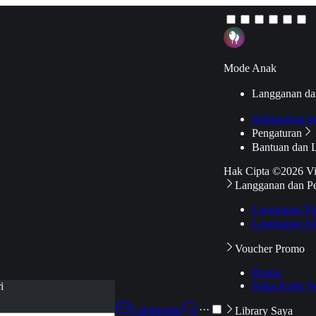
Mode Anak
Langganan da
Hubungkan k
Pengaturan
Bantuan dan 
Hak Cipta ©2026 V
Langganan dan P
Langganan Pr
Langganan Ak
Voucher Promo
Promo
Pakai Kode V
i
Langganan
···
Library Saya