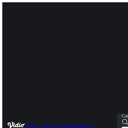
Car
Home
Live
TV Show
Sports
Kids
News