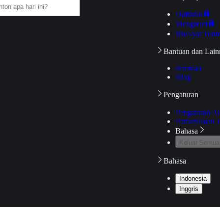
Daftarku
Mengikuti
Riwayat Tont
Bantuan dan Lain
Bantuan
Blog
Pengaturan
Pengaturan A
Pemeriksaan J
Bahasa
Keluar Semua
Bahasa
Indonesia
Inggris