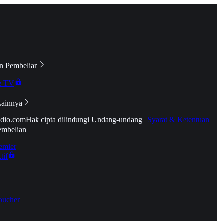
n Pembelian
e TV
Lainnya
idio.com
Hak cipta dilindungi Undang-undang
|
Syarat & Ketentuan
embelian
emier
tif
oucher