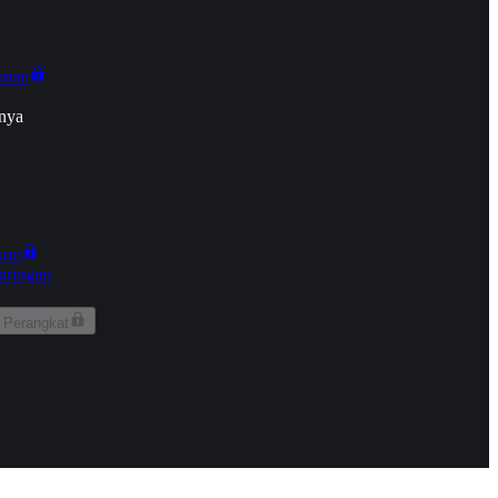
onan
nya
kun
aringan
 Perangkat