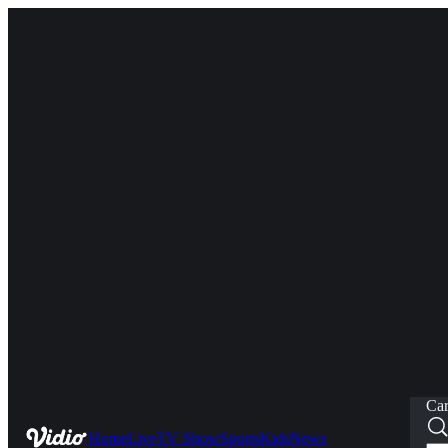
Car
Home
Live
TV Show
Sports
Kids
News