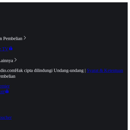
n Pembelian
e TV
Lainnya
idio.com
Hak cipta dilindungi Undang-undang
|
Syarat & Ketentuan
embelian
emier
tif
oucher