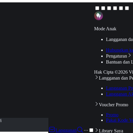
Mode Anak
Langganan da
Hubungkan k
Pengaturan
Bantuan dan 
Hak Cipta ©2026 V
Langganan dan P
Langganan Pr
Langganan Ak
Voucher Promo
Promo
Pakai Kode V
i
Langganan
···
Library Saya