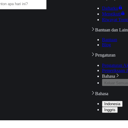
Daftarku
Mengikuti
Riwayat Tont
Bantuan dan Lain
Bantuan
Blog
Pengaturan
Pengaturan A
Pemeriksaan J
Bahasa
Keluar Semua
Bahasa
Indonesia
Inggris