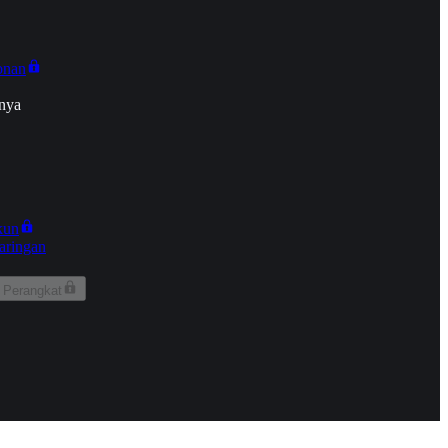
onan
nya
kun
aringan
 Perangkat