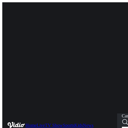
Car
Home
Live
TV Show
Sports
Kids
News