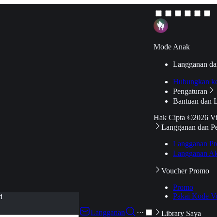
Mode Anak
Langganan da
Hubungkan k
Pengaturan
Bantuan dan 
Hak Cipta ©2026 V
Langganan dan P
Langganan Pr
Langganan Ak
Voucher Promo
Promo
Pakai Kode V
i
Langganan
···
Library Saya