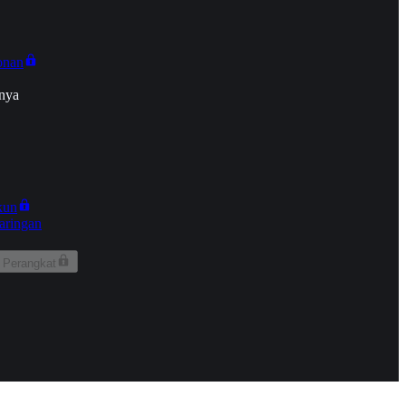
onan
nya
kun
aringan
 Perangkat