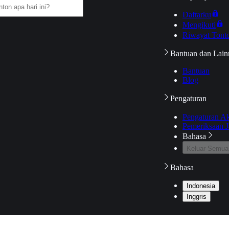
Daftarku
Mengikuti
Riwayat Tont
Bantuan dan Lain
Bantuan
Blog
Pengaturan
Pengaturan A
Pemeriksaan J
Bahasa
Keluar Semua
Bahasa
Indonesia
Inggris