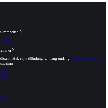
n Pembelian
e TV
Lainnya
idio.com
Hak cipta dilindungi Undang-undang
|
Syarat & Ketentuan
embelian
emier
tif
oucher