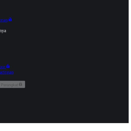
onan
nya
kun
aringan
 Perangkat