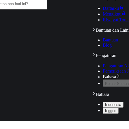
Daftarku
Mengikuti
Riwayat Tont
Bantuan dan Lain
Bantuan
Blog
Pengaturan
Pengaturan A
Pemeriksaan J
Bahasa
Keluar Semua
Bahasa
Indonesia
Inggris