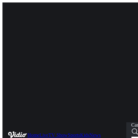
Car
Home
Live
TV Show
Sports
Kids
News