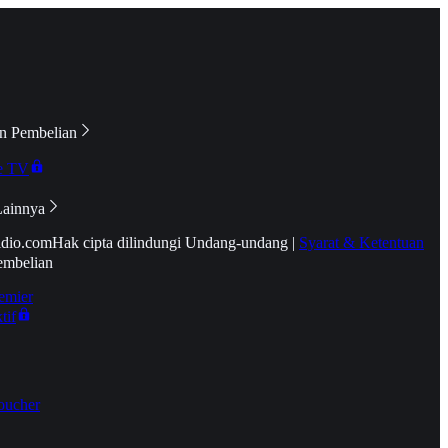
n Pembelian
e TV
Lainnya
idio.com
Hak cipta dilindungi Undang-undang
|
Syarat & Ketentuan
embelian
emier
tif
oucher