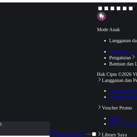
Mode Anak
Langganan da
Hubungkan k
Pengaturan
Bantuan dan 
Hak Cipta ©2026 V
Langganan dan P
Langganan Pr
Langganan Ak
Voucher Promo
Promo
Pakai Kode V
i
Langganan
···
Library Saya