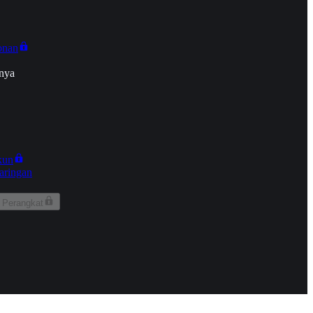
onan
nya
kun
aringan
 Perangkat