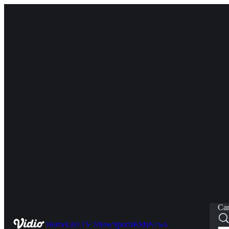
Car
Home
Live
TV Show
Sports
Kids
News