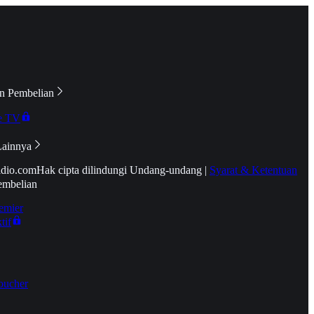
n Pembelian
e TV
Lainnya
idio.com
Hak cipta dilindungi Undang-undang
|
Syarat & Ketentuan
embelian
emier
tif
oucher