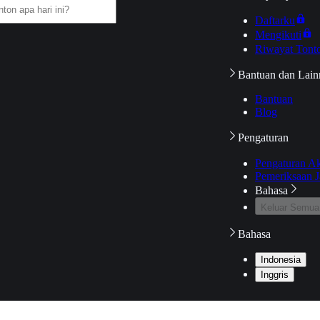
Daftarku
Mengikuti
Riwayat Tont
Bantuan dan Lain
Bantuan
Blog
Pengaturan
Pengaturan A
Pemeriksaan J
Bahasa
Keluar Semua
Bahasa
Indonesia
Inggris