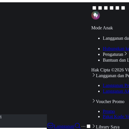
Mode Anak
Langganan da
Hubungkan k
Pengaturan
Bantuan dan 
Hak Cipta ©2026 V
Langganan dan P
Langganan Pr
Langganan Ak
Voucher Promo
Promo
Pakai Kode V
i
Langganan
···
Library Saya