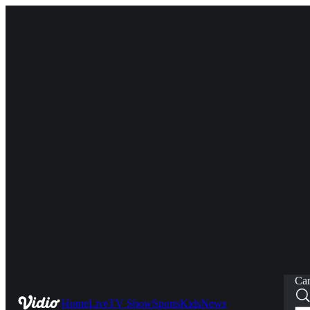
Car
Home
Live
TV Show
Sports
Kids
News