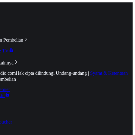
n Pembelian
e TV
Lainnya
idio.com
Hak cipta dilindungi Undang-undang
|
Syarat & Ketentuan
embelian
emier
tif
oucher