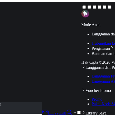
Mode Anak
Langganan da
Hubungkan k
Pengaturan
Bantuan dan 
Hak Cipta ©2026 V
Langganan dan P
Langganan Pr
Langganan Ak
Voucher Promo
Promo
Pakai Kode V
i
Langganan
···
Library Saya