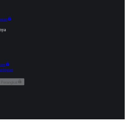
onan
nya
kun
aringan
 Perangkat