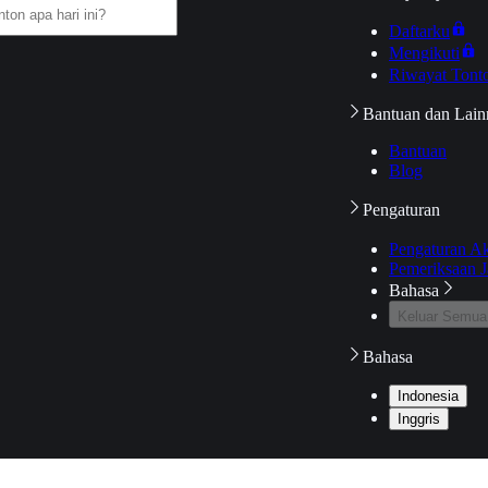
Daftarku
Mengikuti
Riwayat Tont
Bantuan dan Lain
Bantuan
Blog
Pengaturan
Pengaturan A
Pemeriksaan J
Bahasa
Keluar Semua
Bahasa
Indonesia
Inggris