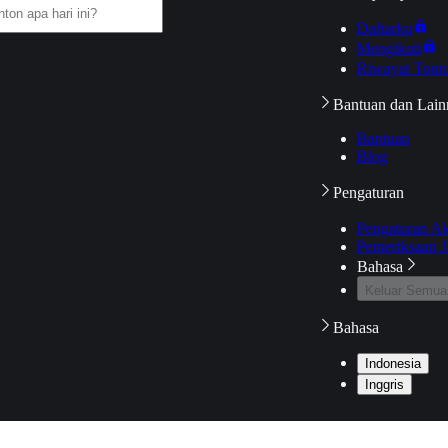
Daftarku
Mengikuti
Riwayat Tont
Bantuan dan Lain
Bantuan
Blog
Pengaturan
Pengaturan A
Pemeriksaan J
Bahasa
Keluar Semua
Bahasa
Indonesia
Inggris