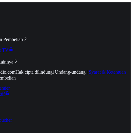
n Pembelian
e TV
Lainnya
idio.com
Hak cipta dilindungi Undang-undang
|
Syarat & Ketentuan
embelian
emier
tif
oucher