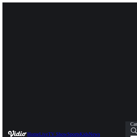
Car
Home
Live
TV Show
Sports
Kids
News