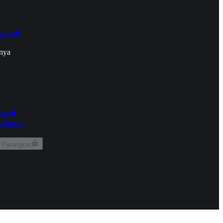
onan
nya
kun
aringan
 Perangkat