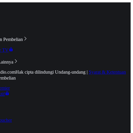
n Pembelian
e TV
Lainnya
idio.com
Hak cipta dilindungi Undang-undang
|
Syarat & Ketentuan
embelian
emier
tif
oucher