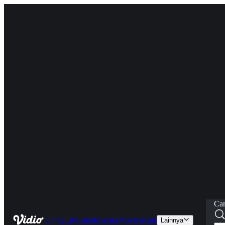
Car
Home
Live
Sports
Series
Movies
Kids
Lainnya