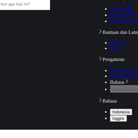
Daftarku
Mengikuti
Riwayat Tont
Bantuan dan Lain
Bantuan
Blog
Pengaturan
Pengaturan A
Pemeriksaan J
Bahasa
Keluar Semua
Bahasa
Indonesia
Inggris