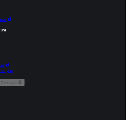
onan
nya
kun
aringan
 Perangkat