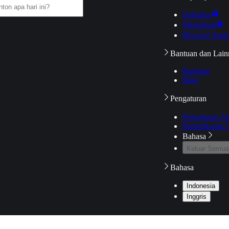
Daftarku
Mengikuti
Riwayat Tont
Bantuan dan Lain
Bantuan
Blog
Pengaturan
Pengaturan A
Pemeriksaan J
Bahasa
Keluar Semua
Bahasa
Indonesia
Inggris