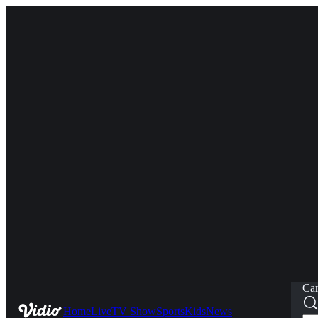
Car
Home
Live
TV Show
Sports
Kids
News