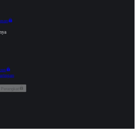
onan
nya
kun
aringan
 Perangkat