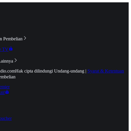
n Pembelian
e TV
Lainnya
idio.com
Hak cipta dilindungi Undang-undang
|
Syarat & Ketentuan
embelian
emier
tif
oucher