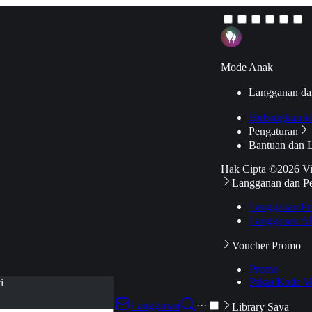
Mode Anak
Langganan da
Hubungkan k
Pengaturan
Bantuan dan 
Hak Cipta ©2026 V
Langganan dan P
Langganan Pr
Langganan Ak
Voucher Promo
Promo
Pakai Kode V
i
Langganan
···
Library Saya