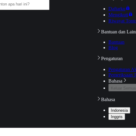
Daftarku
Mengikuti
Riwayat Tont
Bantuan dan Lain
Bantuan
Blog
Pengaturan
Pengaturan A
Pemeriksaan J
Bahasa
Keluar Semua
Bahasa
Indonesia
Inggris