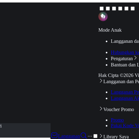
Mode Anak
Langganan da
Hubungkan k
Pengaturan
Bantuan dan 
Hak Cipta ©2026 V
Langganan dan P
Langganan Pr
Langganan Ak
Voucher Promo
Promo
Pakai Kode V
i
Langganan
···
Library Saya