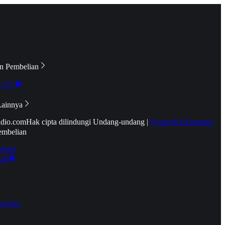
n Pembelian
e TV
Lainnya
idio.com
Hak cipta dilindungi Undang-undang
|
Syarat & Ketentuan
embelian
emier
tif
oucher