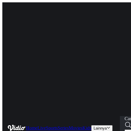
Car
Home
Live
Sports
Series
Movies
Kids
Lainnya