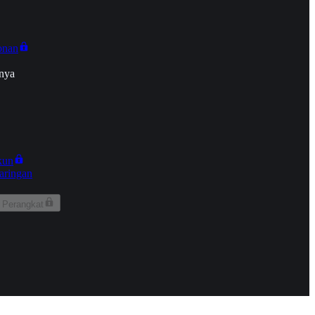
onan
nya
kun
aringan
 Perangkat