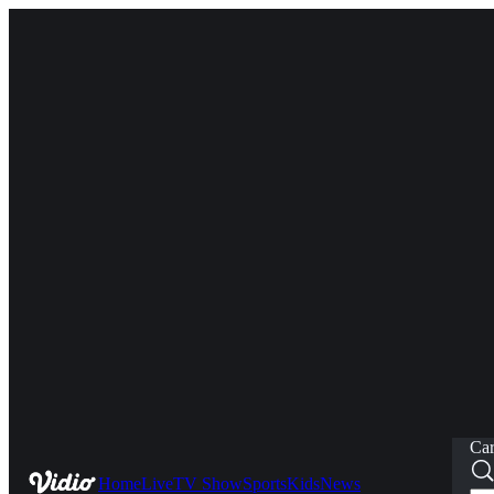
Car
Home
Live
TV Show
Sports
Kids
News