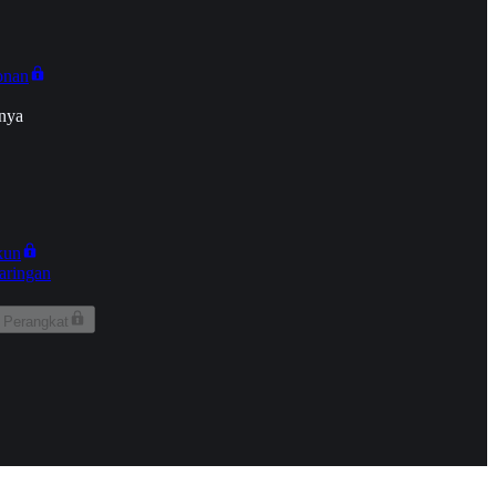
onan
nya
kun
aringan
 Perangkat