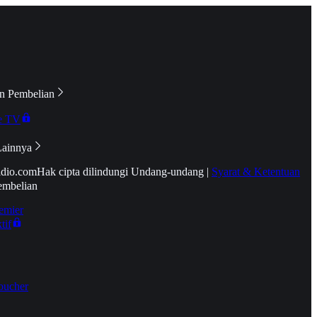
n Pembelian
e TV
Lainnya
idio.com
Hak cipta dilindungi Undang-undang
|
Syarat & Ketentuan
embelian
emier
tif
oucher