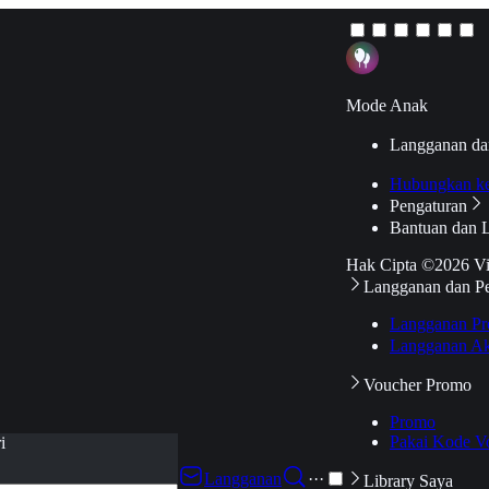
Mode Anak
Langganan da
Hubungkan k
Pengaturan
Bantuan dan 
Hak Cipta ©2026 V
Langganan dan P
Langganan Pr
Langganan Ak
Voucher Promo
Promo
Pakai Kode V
i
Langganan
···
Library Saya