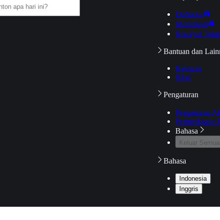
Daftarku
Mengikuti
Riwayat Tont
Bantuan dan Lain
Bantuan
Blog
Pengaturan
Pengaturan A
Pemeriksaan J
Bahasa
Keluar Semua
Bahasa
Indonesia
Inggris