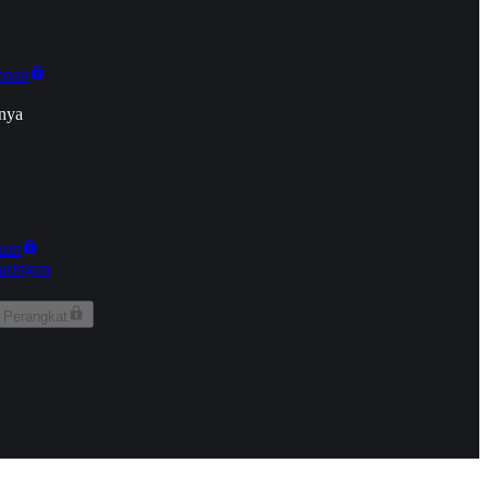
onan
nya
kun
aringan
 Perangkat