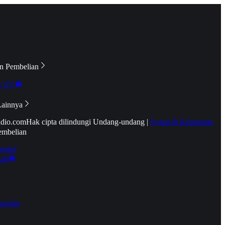
n Pembelian
e TV
Lainnya
idio.com
Hak cipta dilindungi Undang-undang
|
Syarat & Ketentuan
embelian
emier
tif
oucher