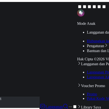
Mode Anak
Langganan da
Hubungkan k
Pengaturan
Bantuan dan 
Hak Cipta ©2026 V
Langganan dan P
Langganan Pr
Langganan Ak
Voucher Promo
Promo
Pakai Kode V
i
Langganan
···
Library Saya