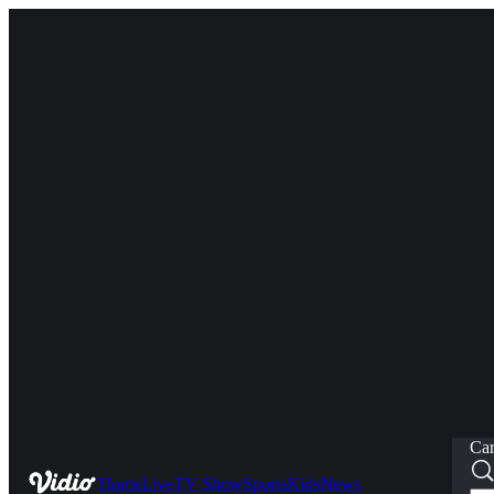
Car
Home
Live
TV Show
Sports
Kids
News