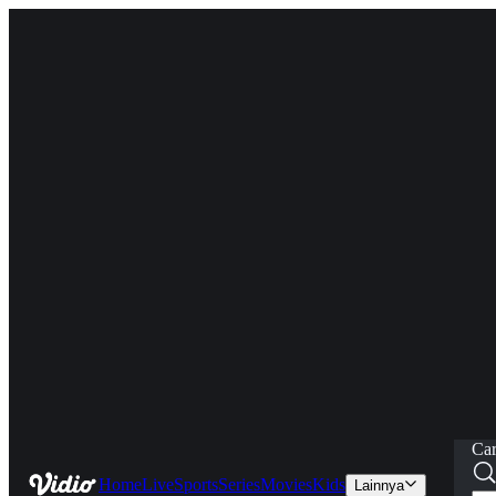
Car
Home
Live
Sports
Series
Movies
Kids
Lainnya