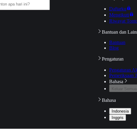
Daftarku
Mengikuti
Riwayat Tont
Bantuan dan Lain
Bantuan
Blog
Pengaturan
Pengaturan A
Pemeriksaan J
Bahasa
Keluar Semua
Bahasa
Indonesia
Inggris