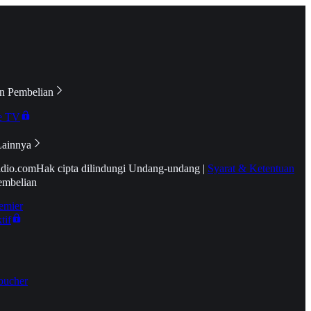
n Pembelian
e TV
Lainnya
idio.com
Hak cipta dilindungi Undang-undang
|
Syarat & Ketentuan
embelian
emier
tif
oucher