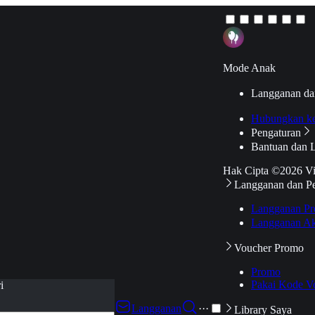
Mode Anak
Langganan da
Hubungkan k
Pengaturan
Bantuan dan 
Hak Cipta ©2026 V
Langganan dan P
Langganan Pr
Langganan Ak
Voucher Promo
Promo
Pakai Kode V
i
Langganan
···
Library Saya