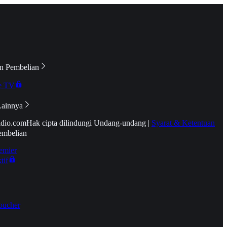
n Pembelian
e TV
Lainnya
idio.com
Hak cipta dilindungi Undang-undang
|
Syarat & Ketentuan
embelian
emier
tif
oucher