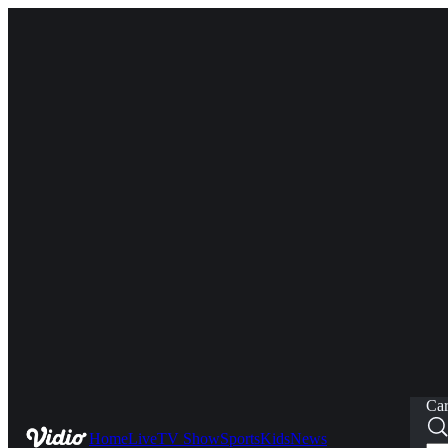
Car
Home
Live
TV Show
Sports
Kids
News