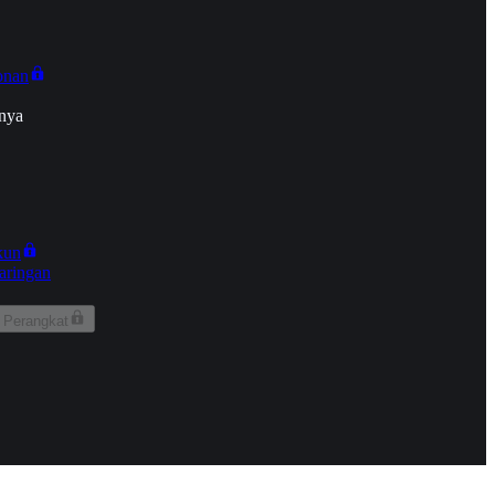
onan
nya
kun
aringan
 Perangkat