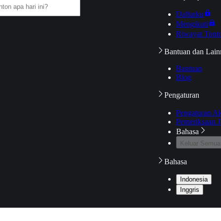
Daftarku
Mengikuti
Riwayat Tont
Bantuan dan Lain
Bantuan
Blog
Pengaturan
Pengaturan A
Pemeriksaan J
Bahasa
Keluar Semua
Bahasa
Indonesia
Inggris