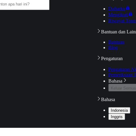
Daftarku
Mengikuti
Riwayat Tont
Bantuan dan Lain
Bantuan
Blog
Pengaturan
Pengaturan A
Pemeriksaan J
Bahasa
Keluar Semua
Bahasa
Indonesia
Inggris