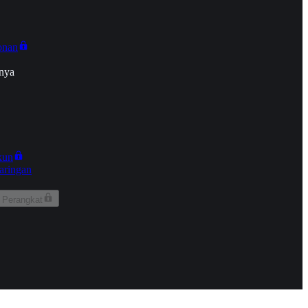
onan
nya
kun
aringan
 Perangkat