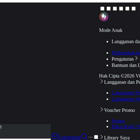
Mode Anak
Langganan da
Hubungkan k
Pengaturan
Bantuan dan 
Hak Cipta ©2026 V
Langganan dan P
Langganan Pr
Langganan Ak
Voucher Promo
Promo
Pakai Kode V
i
Langganan
···
Library Saya