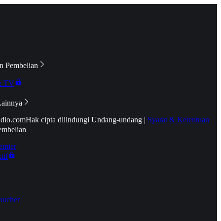
n Pembelian
e TV
Lainnya
idio.com
Hak cipta dilindungi Undang-undang
|
Syarat & Ketentuan
embelian
emier
tif
oucher