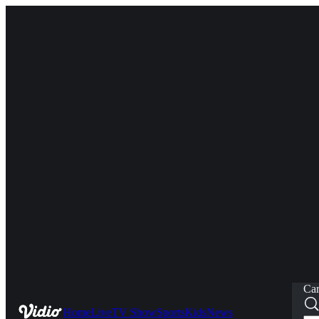
Car
Home
Live
TV Show
Sports
Kids
News