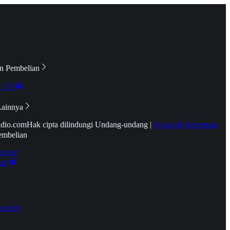
n Pembelian
e TV
Lainnya
idio.com
Hak cipta dilindungi Undang-undang
|
Syarat & Ketentuan
embelian
emier
tif
oucher