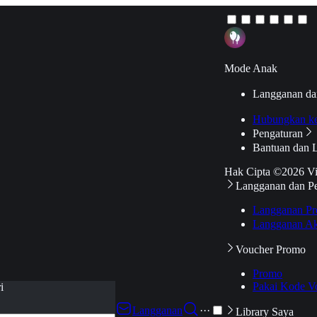
Mode Anak
Langganan da
Hubungkan k
Pengaturan
Bantuan dan 
Hak Cipta ©2026 V
Langganan dan P
Langganan Pr
Langganan Ak
Voucher Promo
Promo
Pakai Kode V
i
Langganan
···
Library Saya