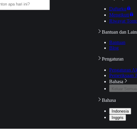
Daftarku
Mengikuti
Riwayat Tont
Bantuan dan Lain
Bantuan
Blog
Pengaturan
Pengaturan A
Pemeriksaan J
Bahasa
Keluar Semua
Bahasa
Indonesia
Inggris