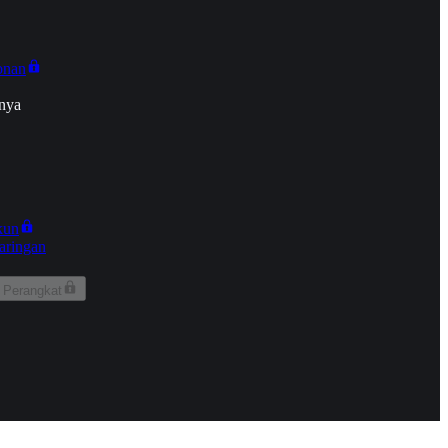
onan
nya
kun
aringan
 Perangkat