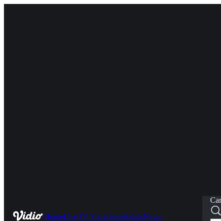
Car
Home
Live
TV Show
Sports
Kids
News