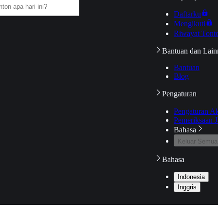
Daftarku
Mengikuti
Riwayat Tont
Bantuan dan Lain
Bantuan
Blog
Pengaturan
Pengaturan A
Pemeriksaan J
Bahasa
Keluar Semua
Bahasa
Indonesia
Inggris