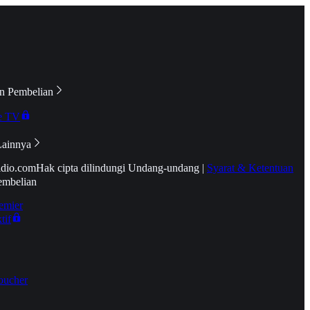
n Pembelian
e TV
Lainnya
idio.com
Hak cipta dilindungi Undang-undang
|
Syarat & Ketentuan
embelian
emier
tif
oucher