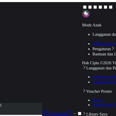
Mode Anak
Langganan da
Hubungkan k
Pengaturan
Bantuan dan 
Hak Cipta ©2026 V
Langganan dan P
Langganan Pr
Langganan Ak
Voucher Promo
Promo
Pakai Kode V
i
Langganan
···
Library Saya