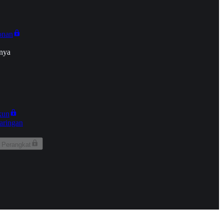
onan
nya
kun
aringan
 Perangkat