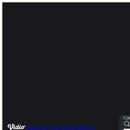
Car
Home
Live
TV Show
Sports
Kids
News