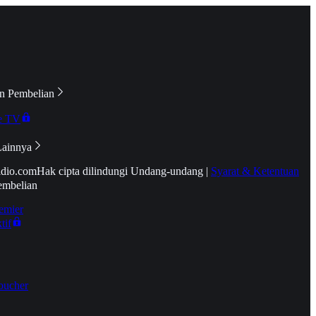
n Pembelian
e TV
Lainnya
idio.com
Hak cipta dilindungi Undang-undang
|
Syarat & Ketentuan
embelian
emier
tif
oucher