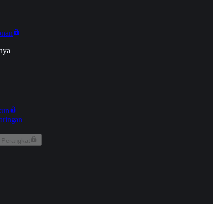
onan
nya
kun
aringan
 Perangkat