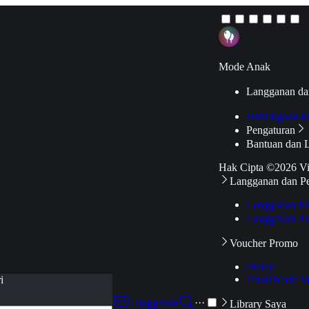
Mode Anak
Langganan da
Hubungkan k
Pengaturan
Bantuan dan 
Hak Cipta ©2026 V
Langganan dan P
Langganan Pr
Langganan Ak
Voucher Promo
Promo
Pakai Kode V
i
Langganan
···
Library Saya