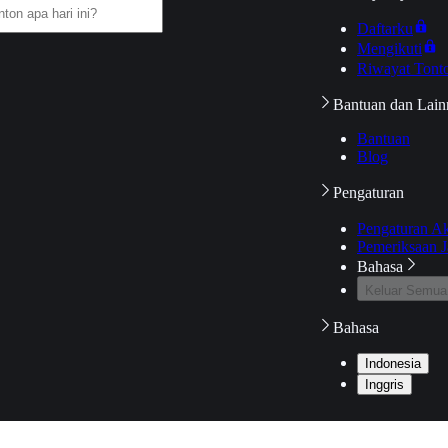
Daftarku
Mengikuti
Riwayat Tont
Bantuan dan Lain
Bantuan
Blog
Pengaturan
Pengaturan A
Pemeriksaan J
Bahasa
Keluar Semua
Bahasa
Indonesia
Inggris