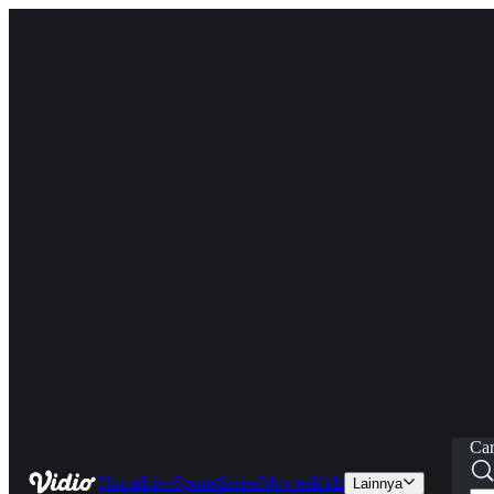
Car
Home
Live
Sports
Series
Movies
Kids
Lainnya