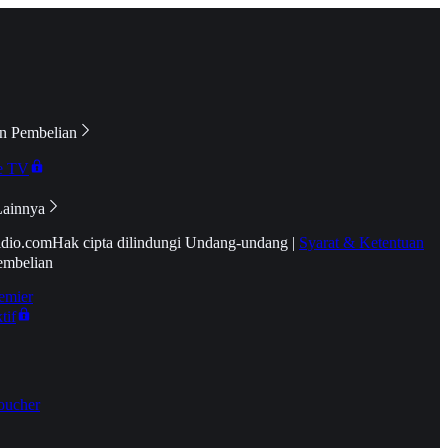
n Pembelian
e TV
Lainnya
idio.com
Hak cipta dilindungi Undang-undang
|
Syarat & Ketentuan
embelian
emier
tif
oucher