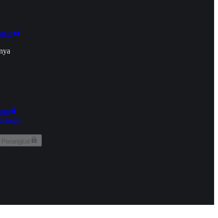
onan
nya
kun
aringan
 Perangkat