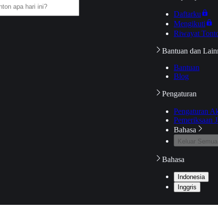
Daftarku
Mengikuti
Riwayat Tont
Bantuan dan Lain
Bantuan
Blog
Pengaturan
Pengaturan A
Pemeriksaan J
Bahasa
Keluar Semua
Bahasa
Indonesia
Inggris