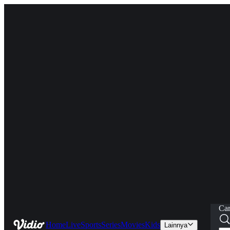
Car
Home
Live
Sports
Series
Movies
Kids
Lainnya