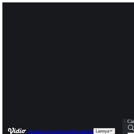
Car
Home
Live
Sports
Series
Movies
Kids
Lainnya