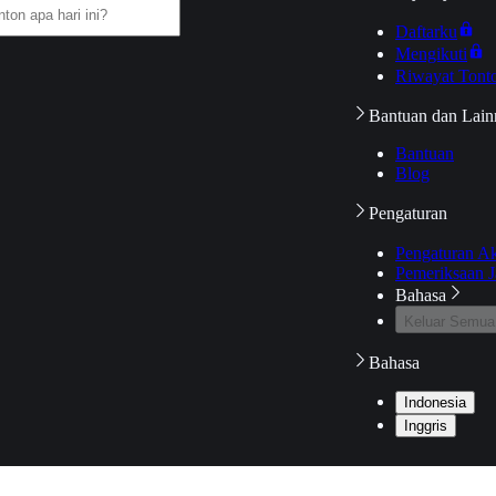
Daftarku
Mengikuti
Riwayat Tont
Bantuan dan Lain
Bantuan
Blog
Pengaturan
Pengaturan A
Pemeriksaan J
Bahasa
Keluar Semua
Bahasa
Indonesia
Inggris