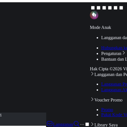
Mode Anak
Langganan da
Hubungkan k
Pengaturan
Bantuan dan 
Hak Cipta ©2026 V
Langganan dan P
Langganan Pr
Langganan Ak
Voucher Promo
Promo
Pakai Kode V
i
Langganan
···
Library Saya