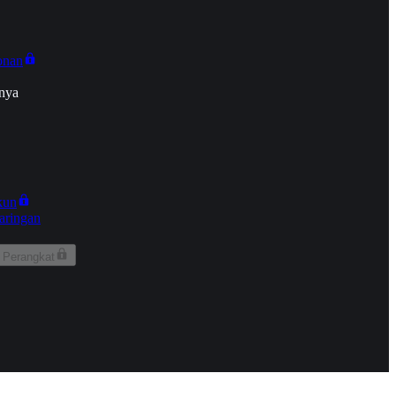
onan
nya
kun
aringan
 Perangkat