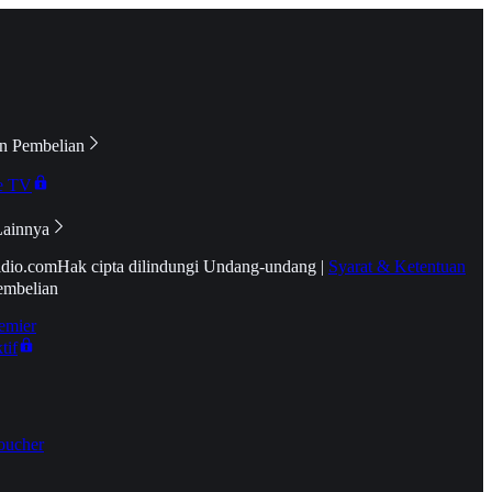
n Pembelian
e TV
Lainnya
idio.com
Hak cipta dilindungi Undang-undang
|
Syarat & Ketentuan
embelian
emier
tif
oucher