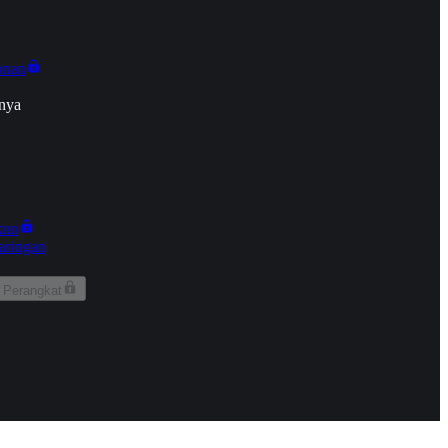
onan
nya
kun
aringan
 Perangkat