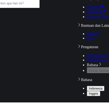
Daftarku
Mengikuti
Riwayat Tont
Bantuan dan Lain
Bantuan
Blog
Pengaturan
Pengaturan A
Pemeriksaan J
Bahasa
Keluar Semua
Bahasa
Indonesia
Inggris