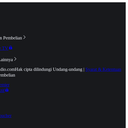
n Pembelian
e TV
Lainnya
idio.com
Hak cipta dilindungi Undang-undang
|
Syarat & Ketentuan
embelian
emier
tif
oucher