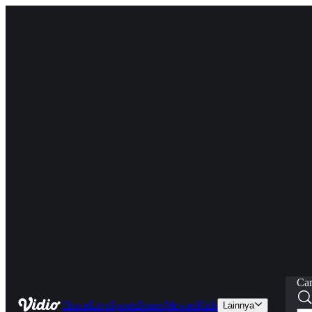
Car
Home
Live
Sports
Series
Movies
Kids
Lainnya