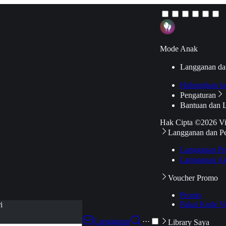
Mode Anak
Langganan da
Hubungkan k
Pengaturan
Bantuan dan 
Hak Cipta ©2026 V
Langganan dan P
Langganan Pr
Langganan Ak
Voucher Promo
Promo
Pakai Kode V
i
Langganan
···
Library Saya