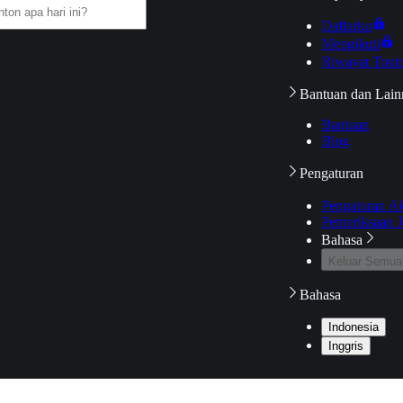
Daftarku
Mengikuti
Riwayat Tont
Bantuan dan Lain
Bantuan
Blog
Pengaturan
Pengaturan A
Pemeriksaan J
Bahasa
Keluar Semua
Bahasa
Indonesia
Inggris