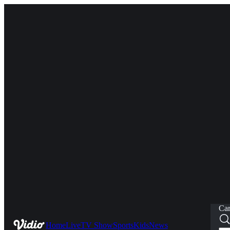
Car
Home
Live
TV Show
Sports
Kids
News