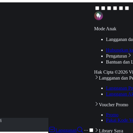
Mode Anak
Langganan da
Hubungkan k
Pengaturan
Bantuan dan 
Hak Cipta ©2026 V
Langganan dan P
Langganan Pr
Langganan Ak
Voucher Promo
Promo
Pakai Kode V
i
Langganan
···
Library Saya