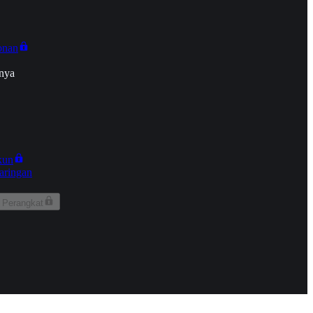
onan
nya
kun
aringan
 Perangkat