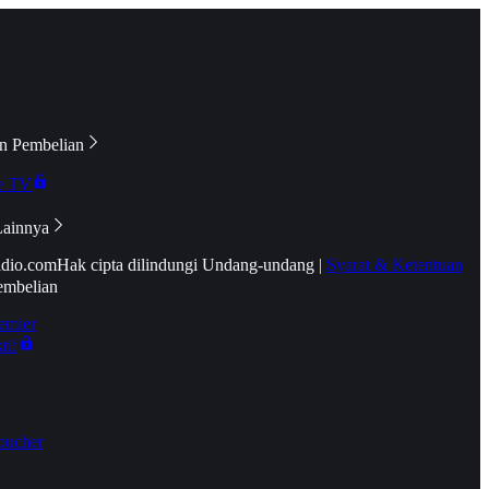
n Pembelian
e TV
Lainnya
idio.com
Hak cipta dilindungi Undang-undang
|
Syarat & Ketentuan
embelian
emier
tif
oucher