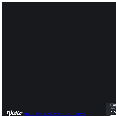
Car
Home
Live
TV Show
Sports
Kids
News