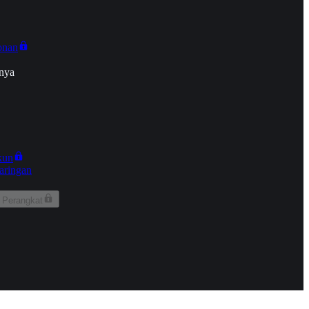
onan
nya
kun
aringan
 Perangkat