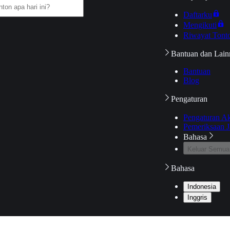
Daftarku
Mengikuti
Riwayat Tont
Bantuan dan Lain
Bantuan
Blog
Pengaturan
Pengaturan A
Pemeriksaan J
Bahasa
Keluar Semua
Bahasa
Indonesia
Inggris