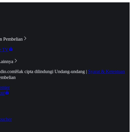
n Pembelian
e TV
Lainnya
idio.com
Hak cipta dilindungi Undang-undang
|
Syarat & Ketentuan
embelian
emier
tif
oucher