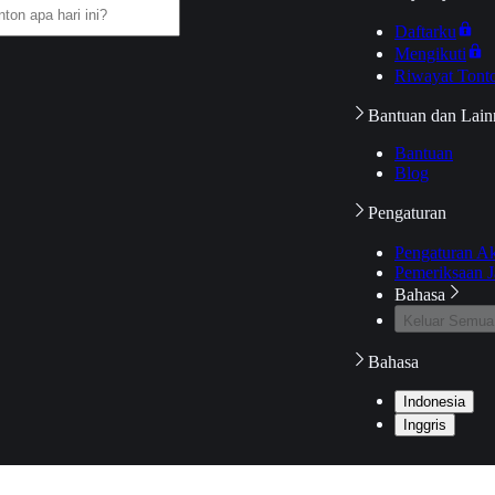
Daftarku
Mengikuti
Riwayat Tont
Bantuan dan Lain
Bantuan
Blog
Pengaturan
Pengaturan A
Pemeriksaan J
Bahasa
Keluar Semua
Bahasa
Indonesia
Inggris