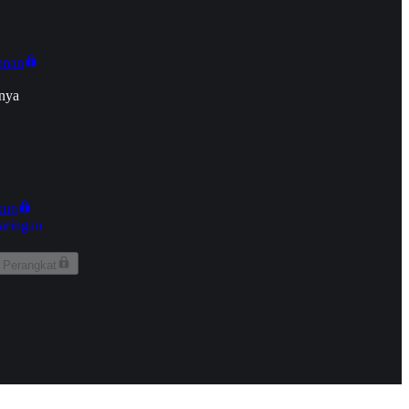
onan
nya
kun
aringan
 Perangkat