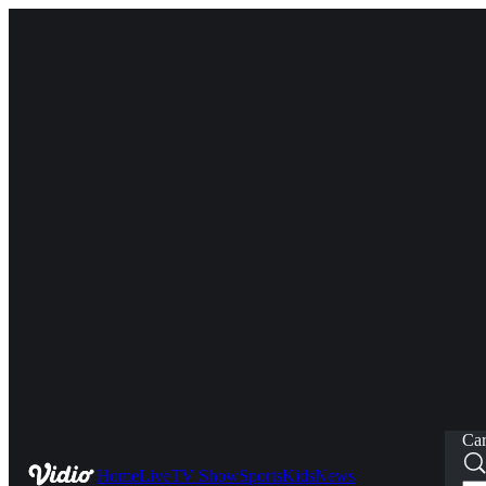
Car
Home
Live
TV Show
Sports
Kids
News