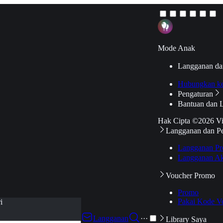
Mode Anak
Langganan da
Hubungkan k
Pengaturan
Bantuan dan 
Hak Cipta ©2026 V
Langganan dan P
Langganan Pr
Langganan Ak
Voucher Promo
Promo
Pakai Kode V
i
Langganan
···
Library Saya