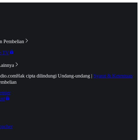
n Pembelian
e TV
Lainnya
idio.com
Hak cipta dilindungi Undang-undang
|
Syarat & Ketentuan
embelian
emier
tif
oucher