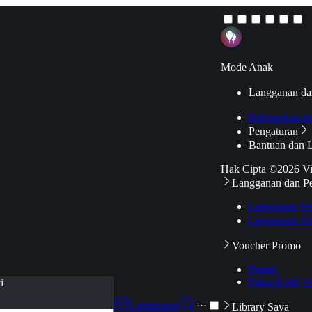
Mode Anak
Langganan da
Hubungkan k
Pengaturan
Bantuan dan 
Hak Cipta ©2026 V
Langganan dan P
Langganan Pr
Langganan Ak
Voucher Promo
Promo
Pakai Kode V
i
Langganan
···
Library Saya