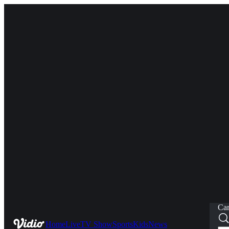
Car
Home
Live
TV Show
Sports
Kids
News