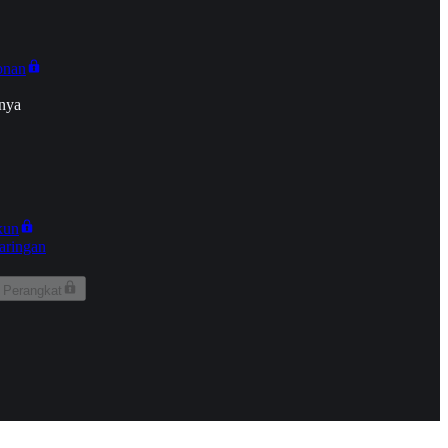
onan
nya
kun
aringan
 Perangkat