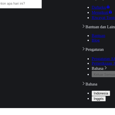
Daftarku
Mengikuti
Riwayat Tont
Bantuan dan Lain
Bantuan
Blog
Pengaturan
Pengaturan A
Pemeriksaan J
Bahasa
Keluar Semua
Bahasa
Indonesia
Inggris