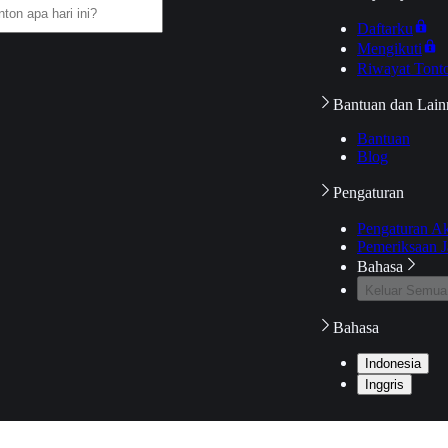
Daftarku
Mengikuti
Riwayat Tont
Bantuan dan Lain
Bantuan
Blog
Pengaturan
Pengaturan A
Pemeriksaan J
Bahasa
Keluar Semua
Bahasa
Indonesia
Inggris