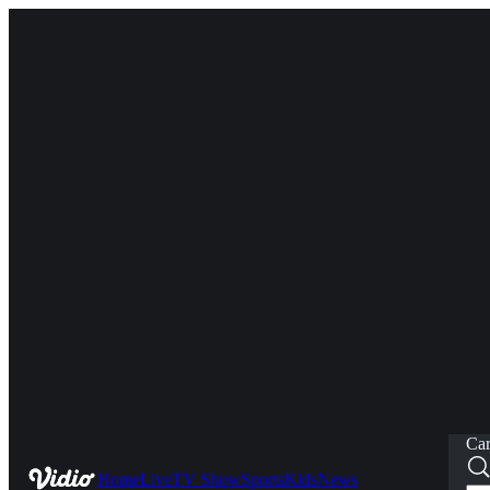
Car
Home
Live
TV Show
Sports
Kids
News