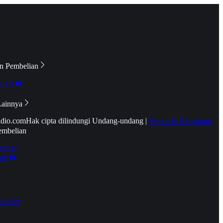
n Pembelian
e TV
Lainnya
idio.com
Hak cipta dilindungi Undang-undang
|
Syarat & Ketentuan
embelian
emier
tif
oucher