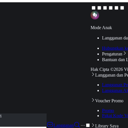
Mode Anak
Langganan da
Hubungkan k
Pengaturan
Bantuan dan 
Hak Cipta ©2026 V
Langganan dan P
Langganan Pr
Langganan Ak
Voucher Promo
Promo
Pakai Kode V
i
Langganan
···
Library Saya