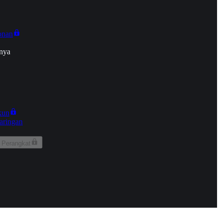
onan
nya
kun
aringan
 Perangkat