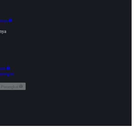
onan
nya
kun
aringan
 Perangkat