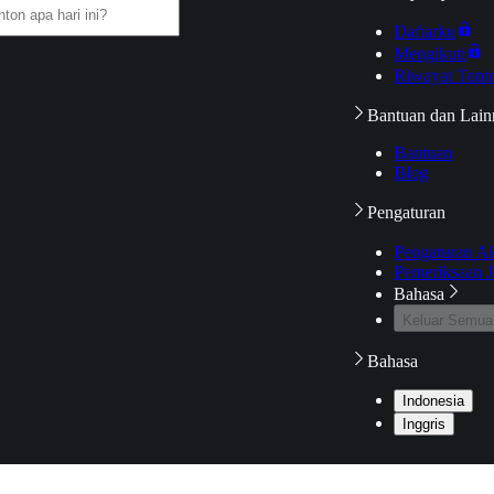
Daftarku
Mengikuti
Riwayat Tont
Bantuan dan Lain
Bantuan
Blog
Pengaturan
Pengaturan A
Pemeriksaan J
Bahasa
Keluar Semua
Bahasa
Indonesia
Inggris