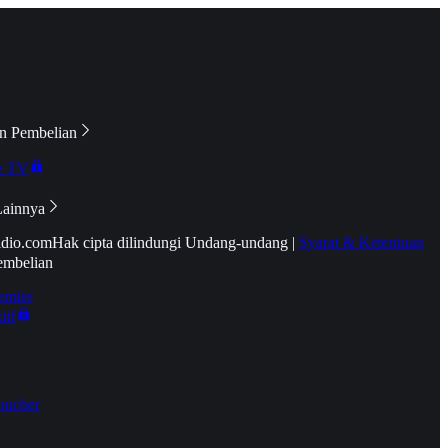
n Pembelian
e TV
Lainnya
idio.com
Hak cipta dilindungi Undang-undang
|
Syarat & Ketentuan
embelian
emier
tif
oucher