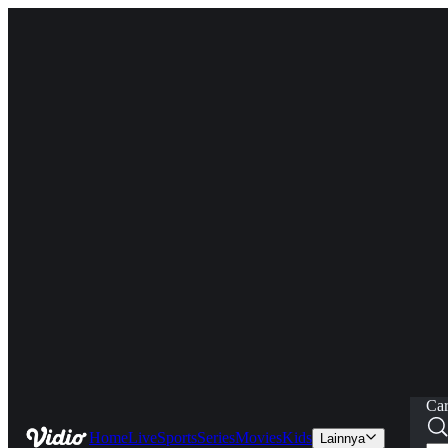
Car
Home
Live
Sports
Series
Movies
Kids
Lainnya