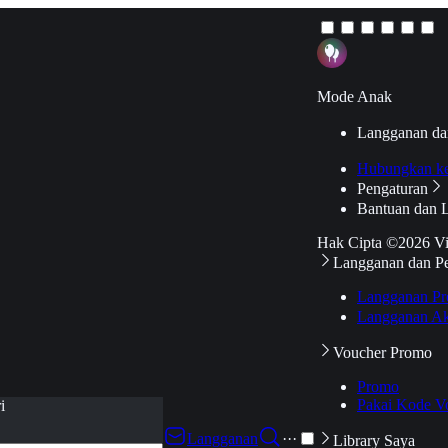
Mode Anak
Langganan da
Hubungkan k
Pengaturan
Bantuan dan 
Hak Cipta ©2026 V
Langganan dan P
Langganan Pr
Langganan Ak
Voucher Promo
Promo
Pakai Kode V
i
Langganan
···
Library Saya