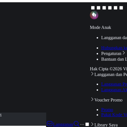
Mode Anak
Langganan da
Hubungkan k
Pengaturan
Bantuan dan 
Hak Cipta ©2026 V
Langganan dan P
Langganan Pr
Langganan Ak
Voucher Promo
Promo
Pakai Kode V
i
Langganan
···
Library Saya