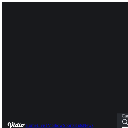
Car
Home
Live
TV Show
Sports
Kids
News