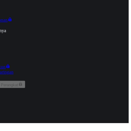
onan
nya
kun
aringan
 Perangkat