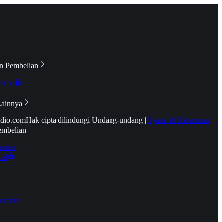
n Pembelian
e TV
Lainnya
idio.com
Hak cipta dilindungi Undang-undang
|
Syarat & Ketentuan
embelian
emier
tif
oucher