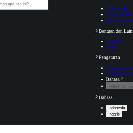
Daftarku
Mengikuti
Riwayat Tont
Bantuan dan Lain
Bantuan
Blog
Pengaturan
Pengaturan A
Pemeriksaan J
Bahasa
Keluar Semua
Bahasa
Indonesia
Inggris