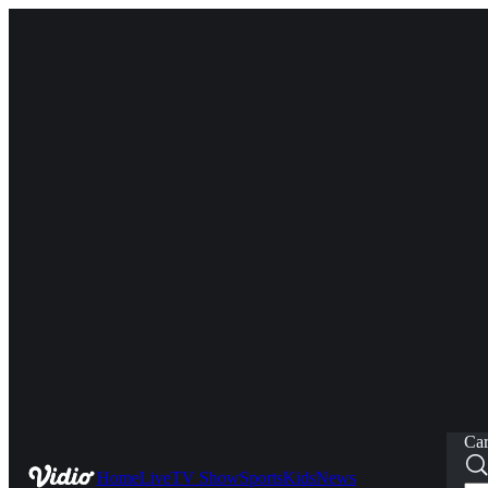
Car
Home
Live
TV Show
Sports
Kids
News