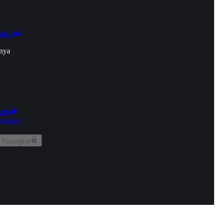
onan
nya
kun
aringan
 Perangkat