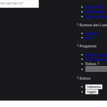
Daftarku
Mengikuti
Riwayat Tont
Bantuan dan Lain
Bantuan
Blog
Pengaturan
Pengaturan A
Pemeriksaan J
Bahasa
Keluar Semua
Bahasa
Indonesia
Inggris