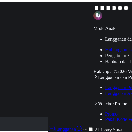
Mode Anak
Langganan da
Hubungkan k
Pengaturan
Bantuan dan 
Hak Cipta ©2026 V
Langganan dan P
Langganan Pr
Langganan Ak
Voucher Promo
Promo
Pakai Kode V
i
Langganan
···
Library Saya