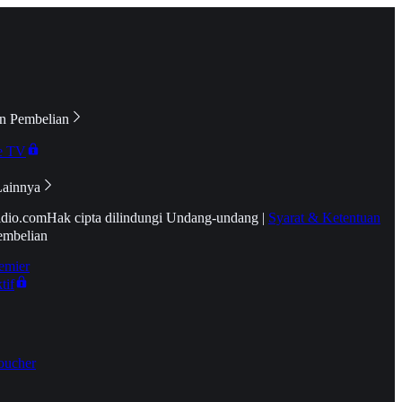
n Pembelian
e TV
Lainnya
idio.com
Hak cipta dilindungi Undang-undang
|
Syarat & Ketentuan
embelian
emier
tif
oucher