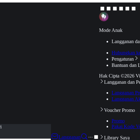
Mode Anak
Langganan da
Hubungkan k
Pengaturan
Bantuan dan 
Hak Cipta ©2026 V
Langganan dan P
Langganan Pr
Langganan Ak
Voucher Promo
Promo
Pakai Kode V
i
Langganan
···
Library Saya