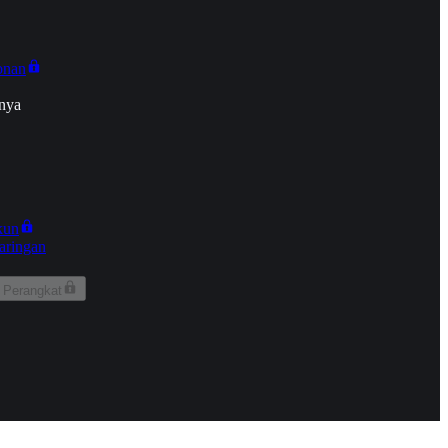
onan
nya
kun
aringan
 Perangkat