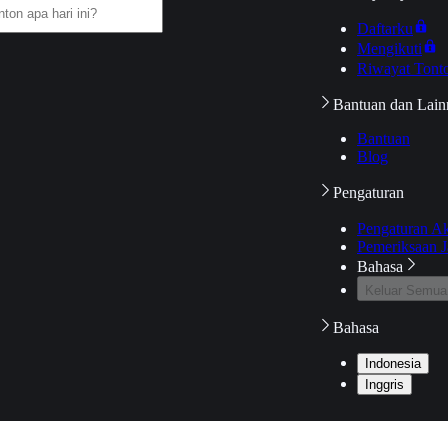
Daftarku
Mengikuti
Riwayat Tont
Bantuan dan Lain
Bantuan
Blog
Pengaturan
Pengaturan A
Pemeriksaan J
Bahasa
Keluar Semua
Bahasa
Indonesia
Inggris