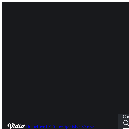
Car
Home
Live
TV Show
Sports
Kids
News