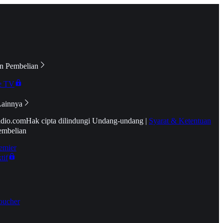
n Pembelian
e TV
Lainnya
idio.com
Hak cipta dilindungi Undang-undang
|
Syarat & Ketentuan
embelian
emier
tif
oucher