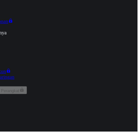
onan
nya
kun
aringan
 Perangkat