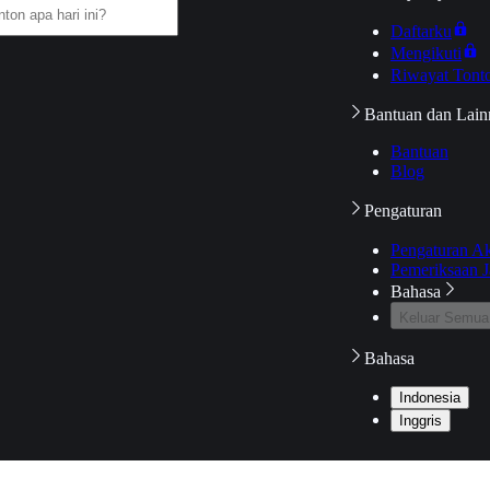
Daftarku
Mengikuti
Riwayat Tont
Bantuan dan Lain
Bantuan
Blog
Pengaturan
Pengaturan A
Pemeriksaan J
Bahasa
Keluar Semua
Bahasa
Indonesia
Inggris