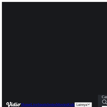
Car
Home
Live
Sports
Series
Movies
Kids
Lainnya