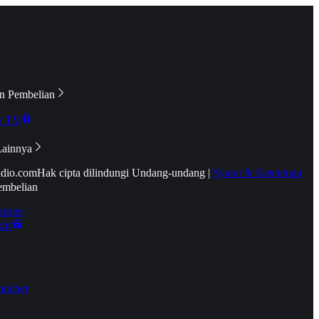
n Pembelian
e TV
Lainnya
idio.com
Hak cipta dilindungi Undang-undang
|
Syarat & Ketentuan
embelian
emier
tif
oucher