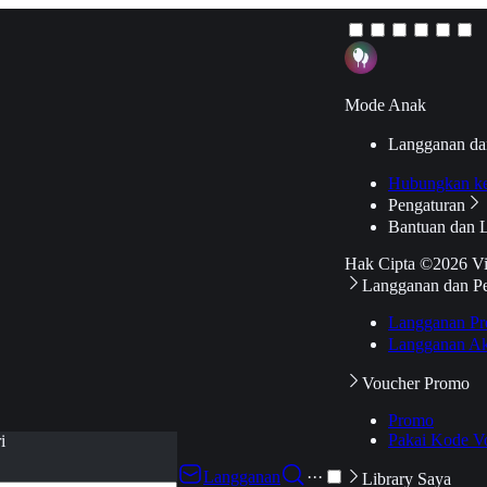
Mode Anak
Langganan da
Hubungkan k
Pengaturan
Bantuan dan 
Hak Cipta ©2026 V
Langganan dan P
Langganan Pr
Langganan Ak
Voucher Promo
Promo
Pakai Kode V
i
Langganan
···
Library Saya