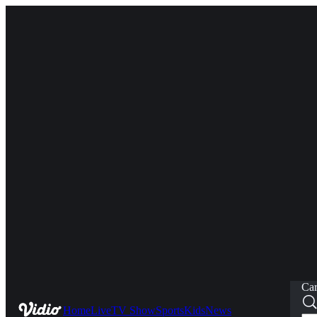
Car
Home
Live
TV Show
Sports
Kids
News