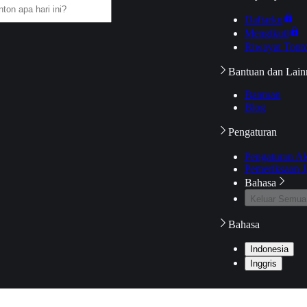
Daftarku
Mengikuti
Riwayat Tont
Bantuan dan Lain
Bantuan
Blog
Pengaturan
Pengaturan A
Pemeriksaan J
Bahasa
Keluar Semua
Bahasa
Indonesia
Inggris