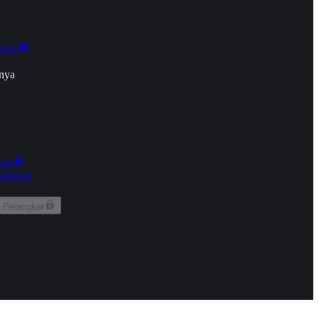
onan
nya
kun
aringan
 Perangkat