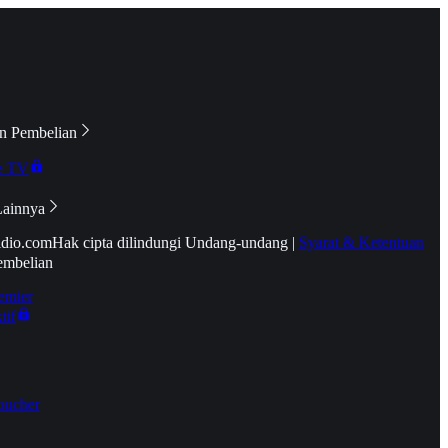
n Pembelian
e TV
Lainnya
idio.com
Hak cipta dilindungi Undang-undang
|
Syarat & Ketentuan
embelian
emier
tif
oucher