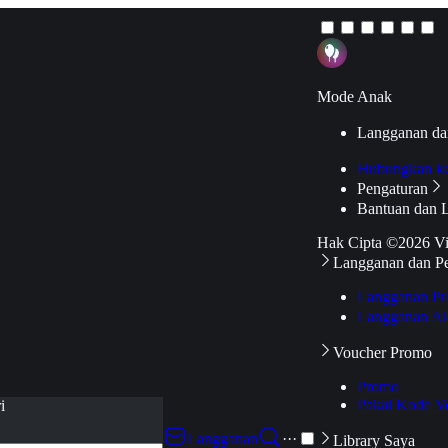
Mode Anak
Langganan da
Hubungkan k
Pengaturan
Bantuan dan 
Hak Cipta ©2026 V
Langganan dan P
Langganan Pr
Langganan Ak
Voucher Promo
Promo
Pakai Kode V
i
Langganan
···
Library Saya