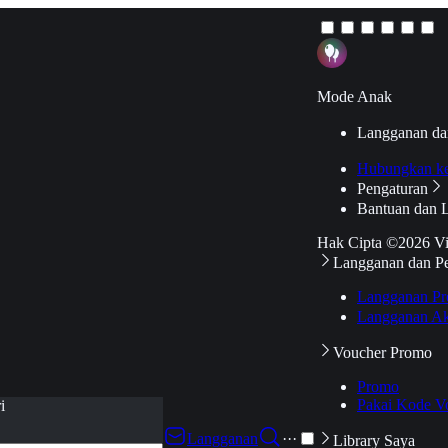
Mode Anak
Langganan da
Hubungkan k
Pengaturan
Bantuan dan 
Hak Cipta ©2026 V
Langganan dan P
Langganan Pr
Langganan Ak
Voucher Promo
Promo
Pakai Kode V
i
Langganan
···
Library Saya