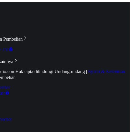
n Pembelian
e TV
Lainnya
idio.com
Hak cipta dilindungi Undang-undang
|
Syarat & Ketentuan
embelian
emier
tif
oucher