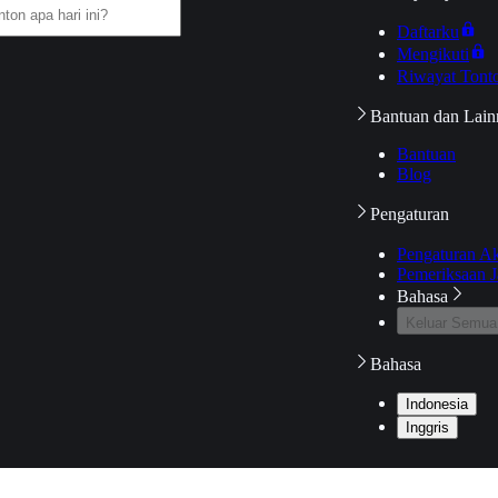
Daftarku
Mengikuti
Riwayat Tont
Bantuan dan Lain
Bantuan
Blog
Pengaturan
Pengaturan A
Pemeriksaan J
Bahasa
Keluar Semua
Bahasa
Indonesia
Inggris