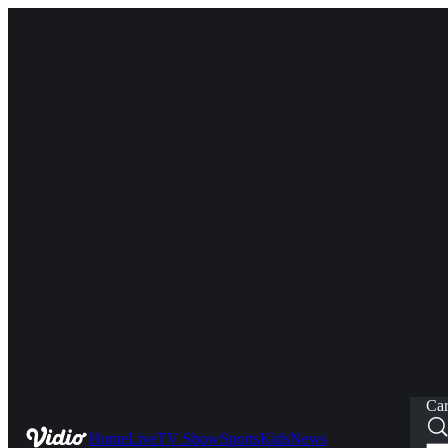
Car
Home
Live
TV Show
Sports
Kids
News