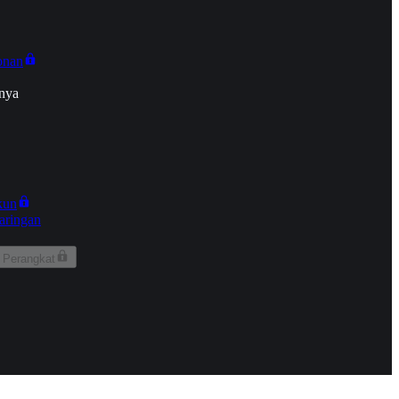
onan
nya
kun
aringan
 Perangkat