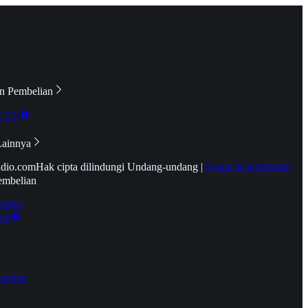
n Pembelian
e TV
Lainnya
idio.com
Hak cipta dilindungi Undang-undang
|
Syarat & Ketentuan
embelian
emier
tif
oucher