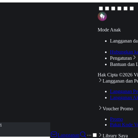
Mode Anak
Langganan da
Hubungkan k
Pengaturan
Bantuan dan 
Hak Cipta ©2026 V
Langganan dan P
Langganan Pr
Langganan Ak
Voucher Promo
Promo
Pakai Kode V
i
Langganan
···
Library Saya