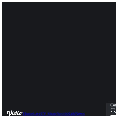
Car
Home
Live
TV Show
Sports
Kids
News