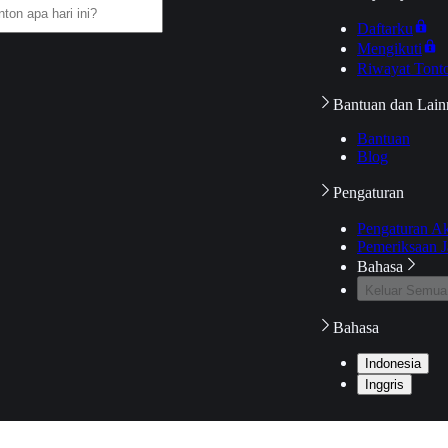
Daftarku
Mengikuti
Riwayat Tont
Bantuan dan Lain
Bantuan
Blog
Pengaturan
Pengaturan A
Pemeriksaan J
Bahasa
Keluar Semua
Bahasa
Indonesia
Inggris