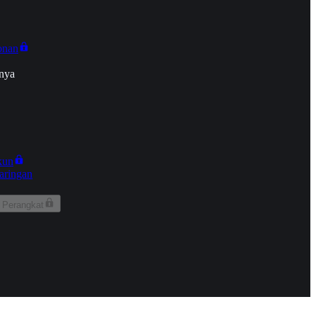
onan
nya
kun
aringan
 Perangkat