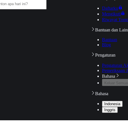
Daftarku
Mengikuti
Riwayat Tont
Bantuan dan Lain
Bantuan
Blog
Pengaturan
Pengaturan A
Pemeriksaan J
Bahasa
Keluar Semua
Bahasa
Indonesia
Inggris