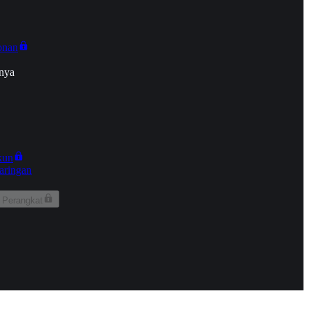
onan
nya
kun
aringan
 Perangkat