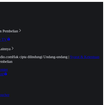
n Pembelian
e TV
Lainnya
idio.com
Hak cipta dilindungi Undang-undang
|
Syarat & Ketentuan
embelian
emier
tif
oucher