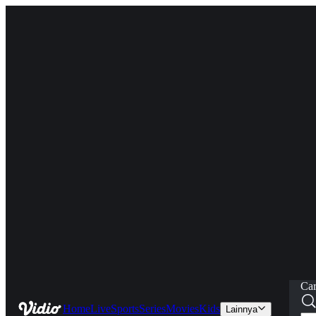
Car
Home
Live
Sports
Series
Movies
Kids
Lainnya