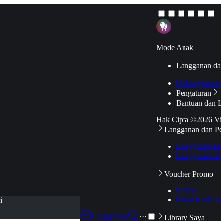
Mode Anak
Langganan da
Hubungkan k
Pengaturan
Bantuan dan 
Hak Cipta ©2026 V
Langganan dan P
Langganan Pr
Langganan Ak
Voucher Promo
Promo
Pakai Kode V
i
Langganan
···
Library Saya