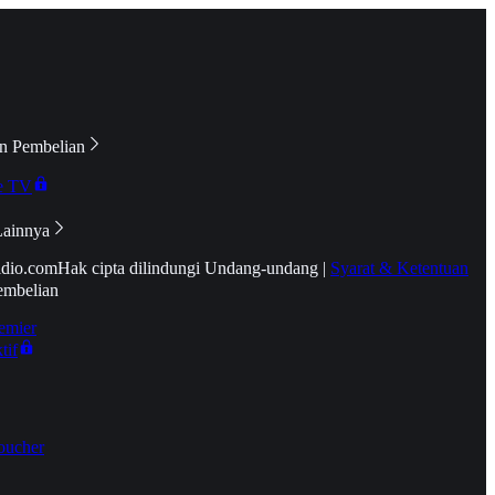
n Pembelian
e TV
Lainnya
idio.com
Hak cipta dilindungi Undang-undang
|
Syarat & Ketentuan
embelian
emier
tif
oucher