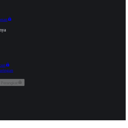
onan
nya
kun
aringan
 Perangkat