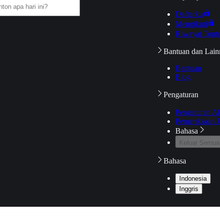
Daftarku
Mengikuti
Riwayat Tont
Bantuan dan Lain
Bantuan
Blog
Pengaturan
Pengaturan A
Pemeriksaan J
Bahasa
Keluar Semua
Bahasa
Indonesia
Inggris