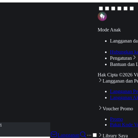
Mode Anak
Langganan da
Hubungkan k
Pengaturan
Bantuan dan 
Hak Cipta ©2026 V
Langganan dan P
Langganan Pr
Langganan Ak
Voucher Promo
Promo
Pakai Kode V
i
Langganan
···
Library Saya