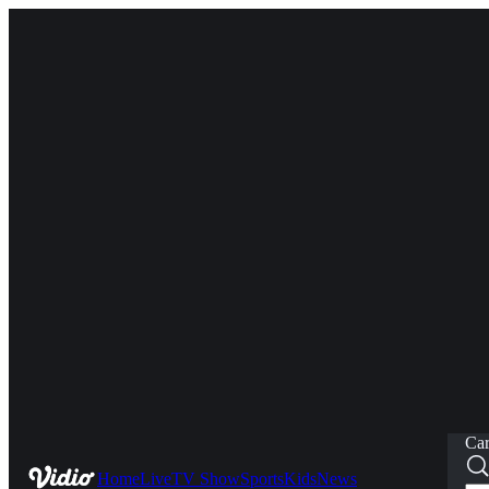
Car
Home
Live
TV Show
Sports
Kids
News