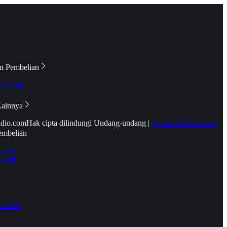
n Pembelian
e TV
Lainnya
idio.com
Hak cipta dilindungi Undang-undang
|
Syarat & Ketentuan
embelian
emier
tif
oucher