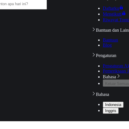
Daftarku
Mengikuti
Riwayat Tont
Bantuan dan Lain
Bantuan
Blog
Pengaturan
Pengaturan A
Pemeriksaan J
Bahasa
Keluar Semua
Bahasa
Indonesia
Inggris