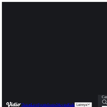
Car
Home
Live
Sports
Series
Movies
Kids
Lainnya