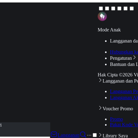
Mode Anak
Langganan da
Hubungkan k
Pengaturan
Bantuan dan 
Hak Cipta ©2026 V
Langganan dan P
Langganan Pr
Langganan Ak
Voucher Promo
Promo
Pakai Kode V
i
Langganan
···
Library Saya