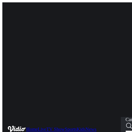
Car
Home
Live
TV Show
Sports
Kids
News