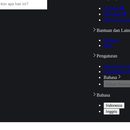
Daftarku
Mengikuti
Riwayat Tont
Bantuan dan Lain
Bantuan
Blog
Pengaturan
Pengaturan A
Pemeriksaan J
Bahasa
Keluar Semua
Bahasa
Indonesia
Inggris