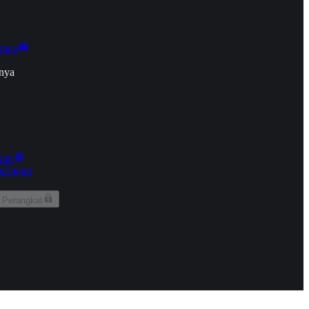
onan
nya
kun
aringan
 Perangkat