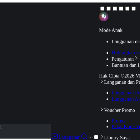
Mode Anak
Langganan da
Hubungkan k
Pengaturan
Bantuan dan 
Hak Cipta ©2026 V
Langganan dan P
Langganan Pr
Langganan Ak
Voucher Promo
Promo
Pakai Kode V
i
Langganan
···
Library Saya