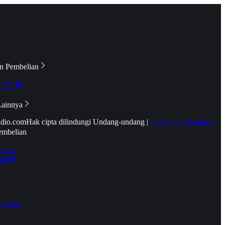
n Pembelian
e TV
Lainnya
idio.com
Hak cipta dilindungi Undang-undang
|
Syarat & Ketentuan
embelian
emier
tif
oucher