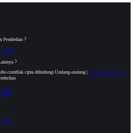
n Pembelian
e TV
Lainnya
idio.com
Hak cipta dilindungi Undang-undang
|
Syarat & Ketentuan
embelian
emier
tif
oucher