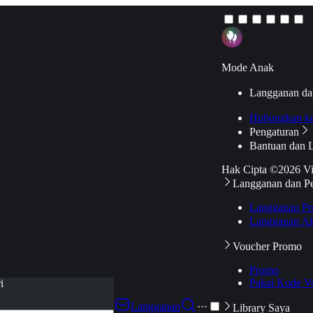
Mode Anak
Langganan da
Hubungkan k
Pengaturan
Bantuan dan 
Hak Cipta ©2026 V
Langganan dan P
Langganan Pr
Langganan Ak
Voucher Promo
Promo
Pakai Kode V
i
Langganan
···
Library Saya