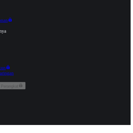
onan
nya
kun
aringan
 Perangkat