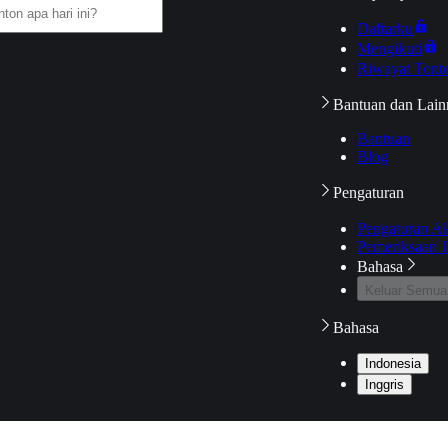
Daftarku
Mengikuti
Riwayat Tont
Bantuan dan Lain
Bantuan
Blog
Pengaturan
Pengaturan A
Pemeriksaan J
Bahasa
Keluar Semua
Bahasa
Indonesia
Inggris