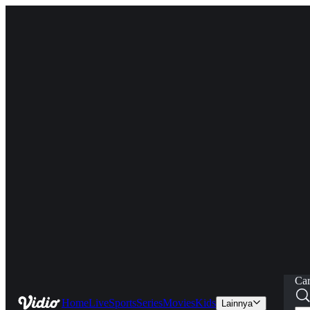
Car
Home
Live
Sports
Series
Movies
Kids
Lainnya