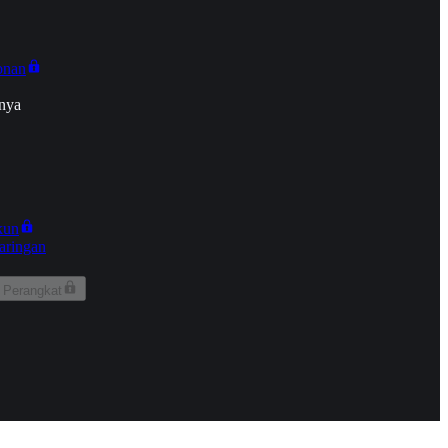
onan
nya
kun
aringan
 Perangkat