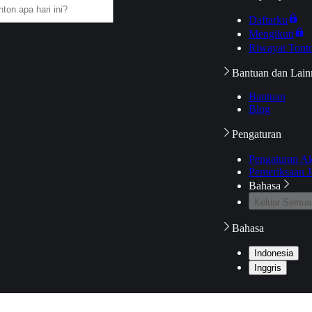
Daftarku
Mengikuti
Riwayat Tont
Bantuan dan Lain
Bantuan
Blog
Pengaturan
Pengaturan A
Pemeriksaan J
Bahasa
Keluar Semua
Bahasa
Indonesia
Inggris