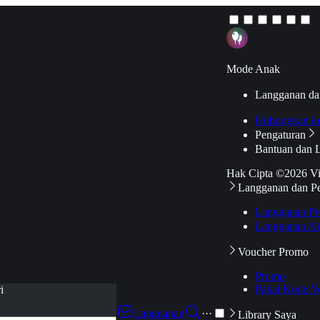
Mode Anak
Langganan da
Hubungkan k
Pengaturan
Bantuan dan 
Hak Cipta ©2026 V
Langganan dan P
Langganan Pr
Langganan Ak
Voucher Promo
Promo
Pakai Kode V
i
Langganan
···
Library Saya