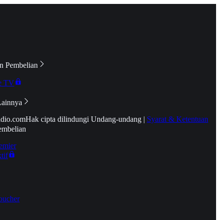
n Pembelian
e TV
Lainnya
idio.com
Hak cipta dilindungi Undang-undang
|
Syarat & Ketentuan
embelian
emier
tif
oucher