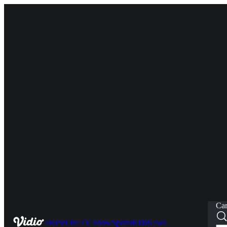
Car
Home
Live
TV Show
Sports
Kids
News