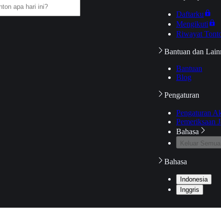
Daftarku
Mengikuti
Riwayat Tont
Bantuan dan Lain
Bantuan
Blog
Pengaturan
Pengaturan A
Pemeriksaan J
Bahasa
Keluar Semua
Bahasa
Indonesia
Inggris