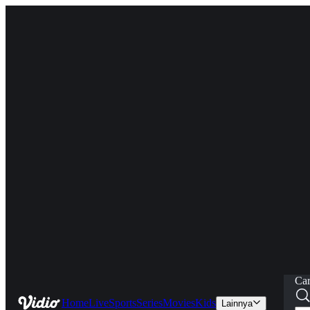
Car
Home
Live
Sports
Series
Movies
Kids
Lainnya