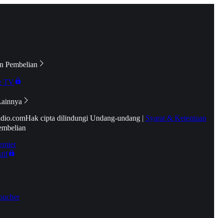
n Pembelian
e TV
Lainnya
idio.com
Hak cipta dilindungi Undang-undang
|
Syarat & Ketentuan
embelian
emier
tif
oucher