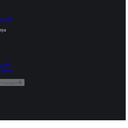
onan
nya
kun
aringan
 Perangkat