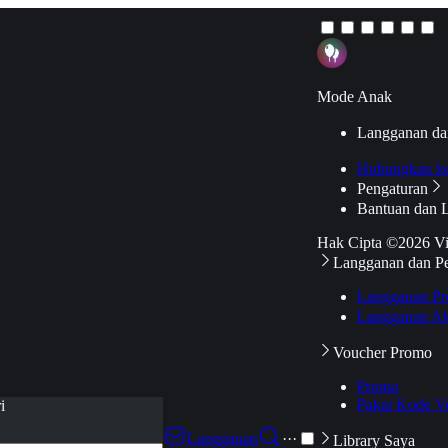
Mode Anak
Langganan da
Hubungkan k
Pengaturan
Bantuan dan 
Hak Cipta ©2026 V
Langganan dan P
Langganan Pr
Langganan Ak
Voucher Promo
Promo
Pakai Kode V
i
Langganan
···
Library Saya