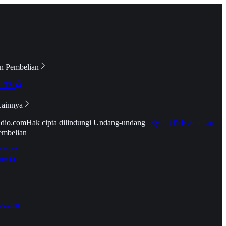
n Pembelian
e TV
Lainnya
idio.com
Hak cipta dilindungi Undang-undang
|
Syarat & Ketentuan
embelian
emier
tif
oucher