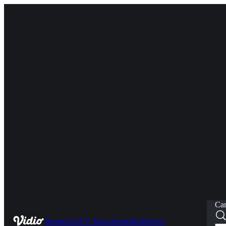
Car
Home
Live
TV Show
Sports
Kids
News