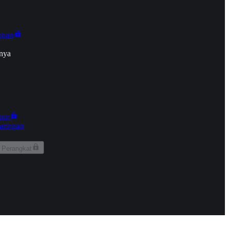
onan
nya
kun
aringan
 Perangkat