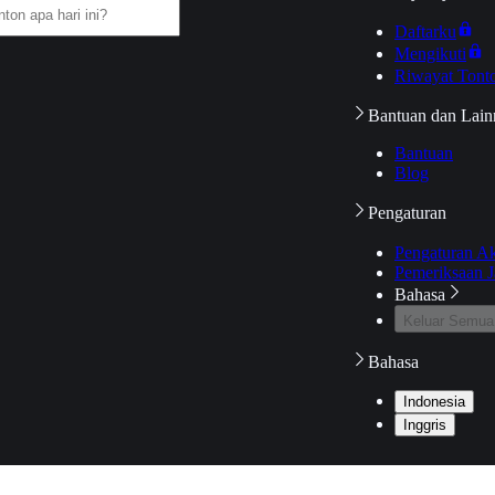
Daftarku
Mengikuti
Riwayat Tont
Bantuan dan Lain
Bantuan
Blog
Pengaturan
Pengaturan A
Pemeriksaan J
Bahasa
Keluar Semua
Bahasa
Indonesia
Inggris