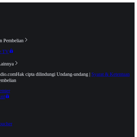
n Pembelian
e TV
Lainnya
idio.com
Hak cipta dilindungi Undang-undang
|
Syarat & Ketentuan
embelian
emier
tif
oucher