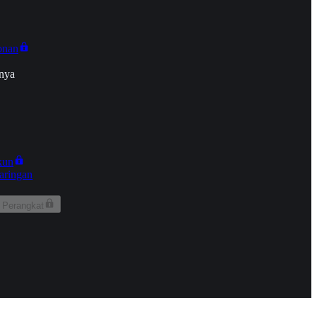
onan
nya
kun
aringan
 Perangkat