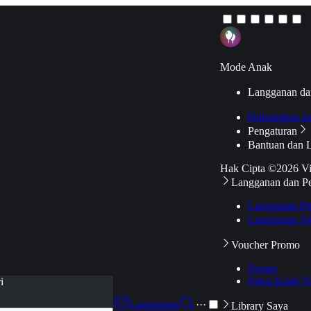
Mode Anak
Langganan da
Hubungkan k
Pengaturan
Bantuan dan 
Hak Cipta ©2026 V
Langganan dan P
Langganan Pr
Langganan Ak
Voucher Promo
Promo
Pakai Kode V
i
Langganan
···
Library Saya