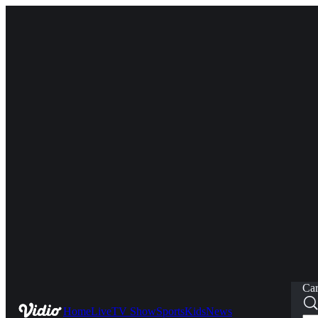
Car
Home
Live
TV Show
Sports
Kids
News