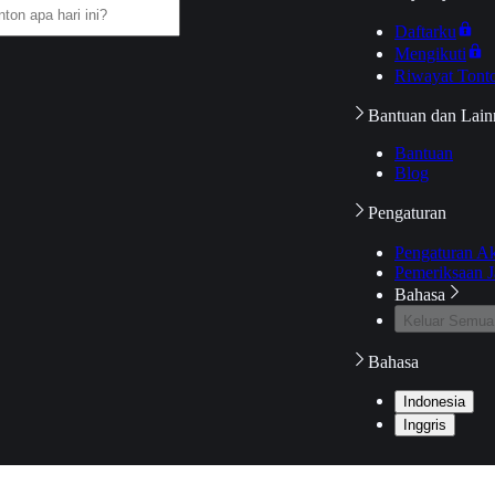
Daftarku
Mengikuti
Riwayat Tont
Bantuan dan Lain
Bantuan
Blog
Pengaturan
Pengaturan A
Pemeriksaan J
Bahasa
Keluar Semua
Bahasa
Indonesia
Inggris