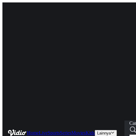
Car
Home
Live
Sports
Series
Movies
Kids
Lainnya