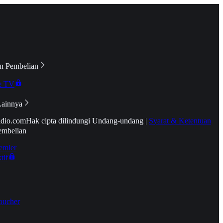
n Pembelian
e TV
Lainnya
idio.com
Hak cipta dilindungi Undang-undang
|
Syarat & Ketentuan
embelian
emier
tif
oucher