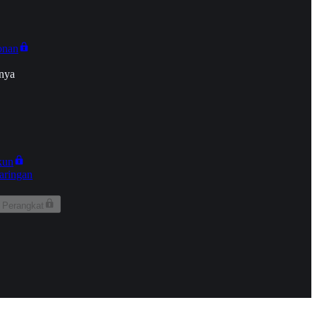
onan
nya
kun
aringan
 Perangkat