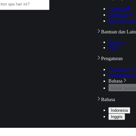
Daftarku
Mengikuti
Riwayat Tont
Bantuan dan Lain
Bantuan
Blog
Pengaturan
Pengaturan A
Pemeriksaan J
Bahasa
Keluar Semua
Bahasa
Indonesia
Inggris