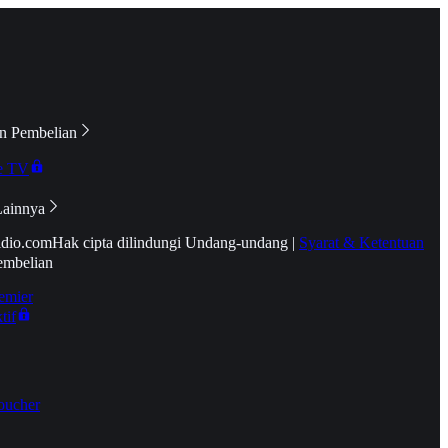
n Pembelian
e TV
Lainnya
idio.com
Hak cipta dilindungi Undang-undang
|
Syarat & Ketentuan
embelian
emier
tif
oucher