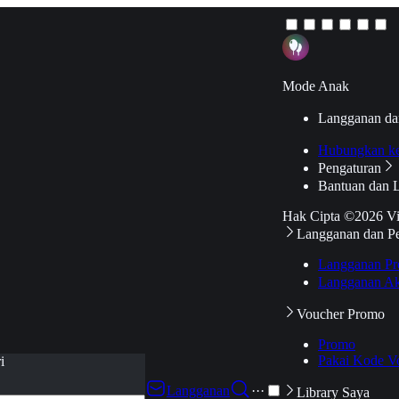
Mode Anak
Langganan da
Hubungkan k
Pengaturan
Bantuan dan 
Hak Cipta ©2026 V
Langganan dan P
Langganan Pr
Langganan Ak
Voucher Promo
Promo
Pakai Kode V
i
Langganan
···
Library Saya