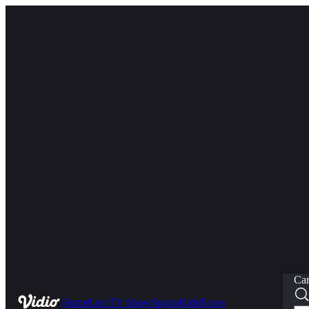
Car
Home
Live
TV Show
Sports
Kids
News