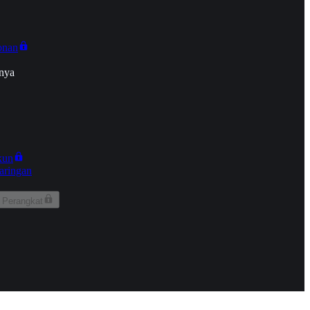
onan
nya
kun
aringan
 Perangkat