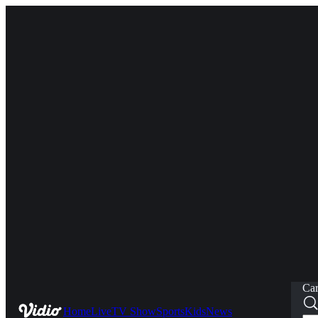
Car
Home
Live
TV Show
Sports
Kids
News