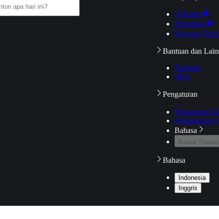
Daftarku
Mengikuti
Riwayat Tont
Bantuan dan Lain
Bantuan
Blog
Pengaturan
Pengaturan A
Pemeriksaan J
Bahasa
Keluar Semua
Bahasa
Indonesia
Inggris