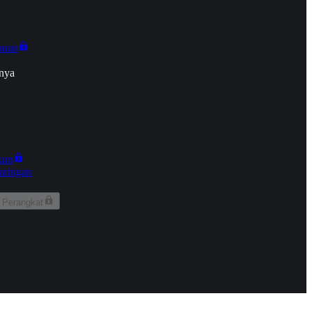
onan
nya
kun
aringan
 Perangkat