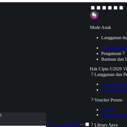
Mode Anak
Langganan da
Hubungkan k
Pengaturan
Bantuan dan 
Hak Cipta ©2026 V
Langganan dan P
Langganan Pr
Langganan Ak
Voucher Promo
Promo
Pakai Kode V
i
Langganan
···
Library Saya