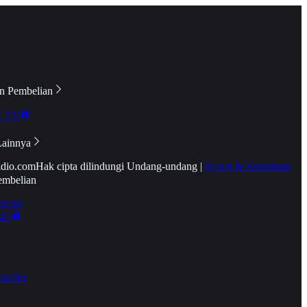
n Pembelian
e TV
Lainnya
idio.com
Hak cipta dilindungi Undang-undang
|
Syarat & Ketentuan
embelian
emier
tif
oucher