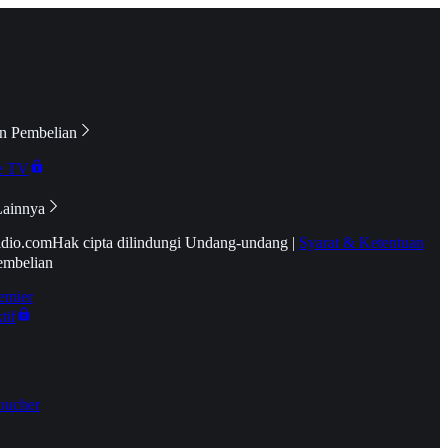
n Pembelian
e TV
Lainnya
idio.com
Hak cipta dilindungi Undang-undang
|
Syarat & Ketentuan
embelian
emier
tif
oucher