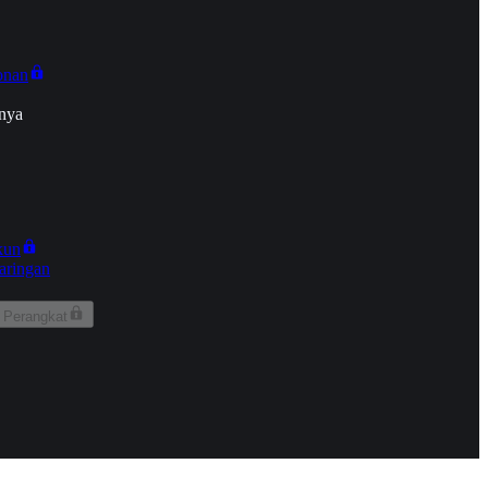
onan
nya
kun
aringan
 Perangkat