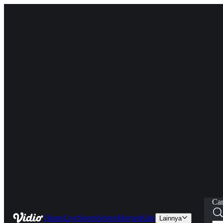
Car
Home
Live
Sports
Series
Movies
Kids
Lainnya