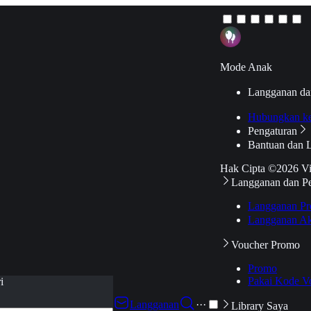
Mode Anak
Langganan da
Hubungkan k
Pengaturan
Bantuan dan 
Hak Cipta ©2026 V
Langganan dan P
Langganan Pr
Langganan Ak
Voucher Promo
Promo
Pakai Kode V
i
Langganan
···
Library Saya