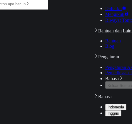
Daftarku
Mengikuti
Riwayat Tont
Bantuan dan Lain
Bantuan
Blog
Pengaturan
Pengaturan A
Pemeriksaan J
Bahasa
Keluar Semua
Bahasa
Indonesia
Inggris