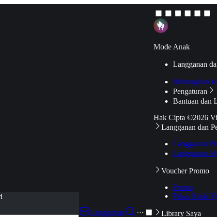
Mode Anak
Langganan da
Hubungkan k
Pengaturan
Bantuan dan 
Hak Cipta ©2026 V
Langganan dan P
Langganan Pr
Langganan Ak
Voucher Promo
Promo
Pakai Kode V
i
Langganan
···
Library Saya