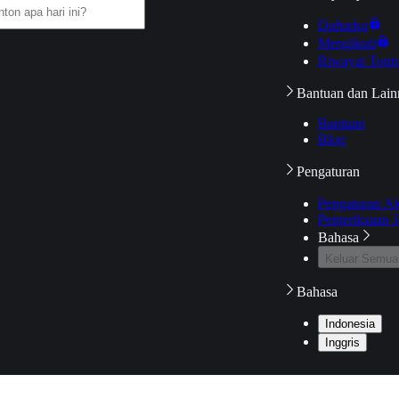
Daftarku
Mengikuti
Riwayat Tont
Bantuan dan Lain
Bantuan
Blog
Pengaturan
Pengaturan A
Pemeriksaan J
Bahasa
Keluar Semua
Bahasa
Indonesia
Inggris