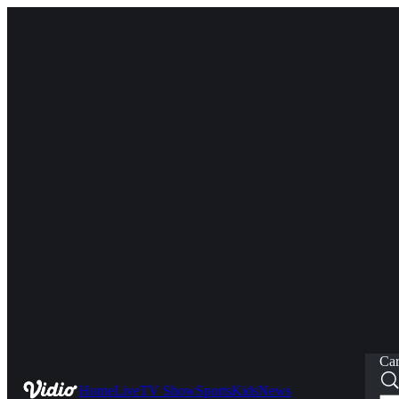
Car
Home
Live
TV Show
Sports
Kids
News