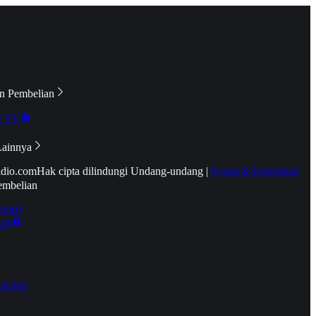
n Pembelian
e TV
Lainnya
idio.com
Hak cipta dilindungi Undang-undang
|
Syarat & Ketentuan
embelian
emier
tif
oucher