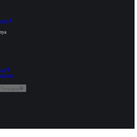
onan
nya
kun
aringan
 Perangkat