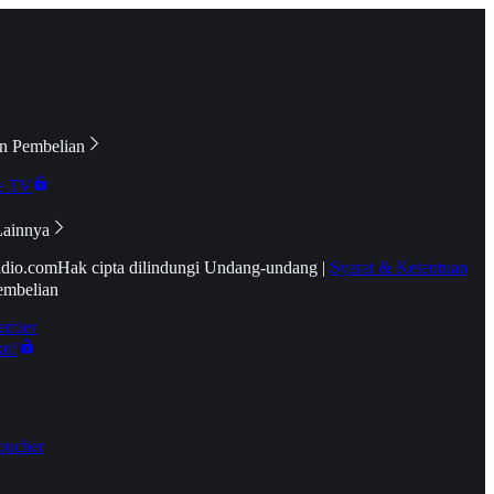
n Pembelian
e TV
Lainnya
idio.com
Hak cipta dilindungi Undang-undang
|
Syarat & Ketentuan
embelian
emier
tif
oucher