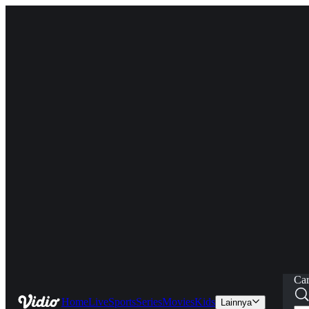
Car
Home
Live
Sports
Series
Movies
Kids
Lainnya