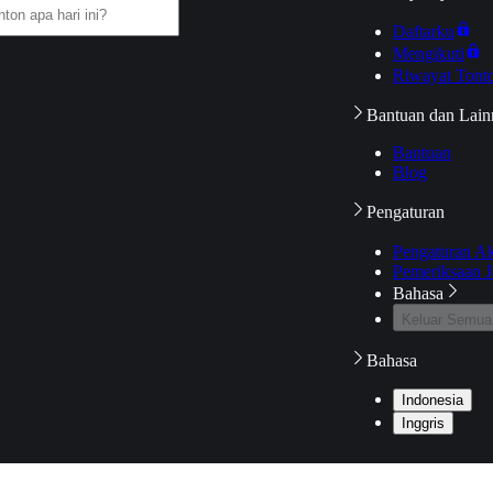
Daftarku
Mengikuti
Riwayat Tont
Bantuan dan Lain
Bantuan
Blog
Pengaturan
Pengaturan A
Pemeriksaan J
Bahasa
Keluar Semua
Bahasa
Indonesia
Inggris