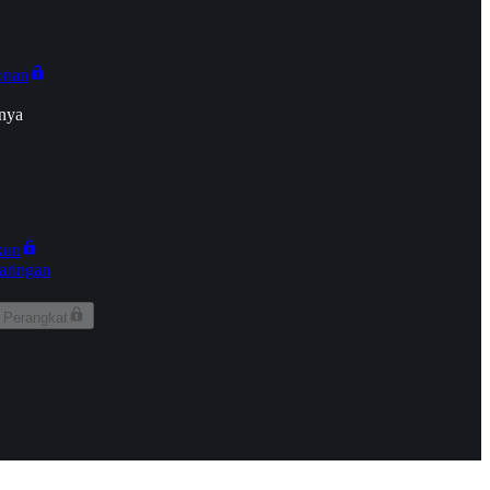
onan
nya
kun
aringan
 Perangkat