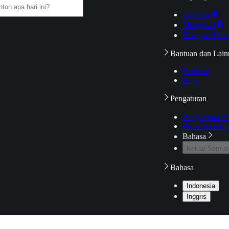
Daftarku
Mengikuti
Riwayat Tont
Bantuan dan Lain
Bantuan
Blog
Pengaturan
Pengaturan A
Pemeriksaan J
Bahasa
Keluar Semua
Bahasa
Indonesia
Inggris