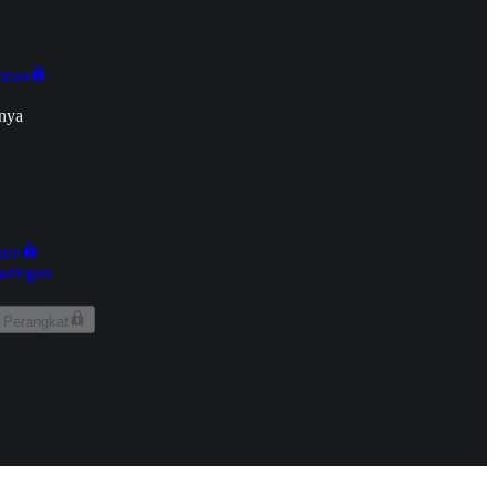
onan
nya
kun
aringan
 Perangkat