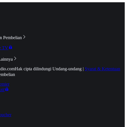
n Pembelian
e TV
Lainnya
idio.com
Hak cipta dilindungi Undang-undang
|
Syarat & Ketentuan
embelian
emier
tif
oucher