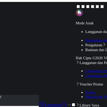
Mode Anak
Langganan da
Hubungkan k
Pengaturan
Bantuan dan 
Hak Cipta ©2026 V
Langganan dan P
Langganan Pr
Langganan Ak
Voucher Promo
Promo
Pakai Kode V
i
Langganan
···
Library Saya