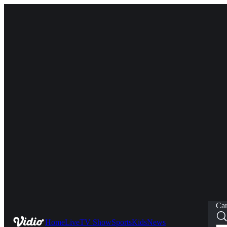
Car
Home
Live
TV Show
Sports
Kids
News